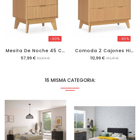
-30%
-30%
M
Esita De Noche 45 Cm Himma
C
Omoda 2 Cajones Himma
Precio
Precio
57,99 €
112,99 €
82,84 €
161,41 €
16 MISMA CATEGORIA: