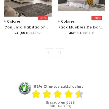
-30%
-30%
+ Colores
+ Colores
C
Onjunto Habitación Matrimonio Layla
P
Ack Muebles De Dormitorio Bahía
Precio
Precio
240,99 €
462,99 €
344,27 €
661,41 €
92% Clientes satisfechos
(basado en 6588
puntuación)