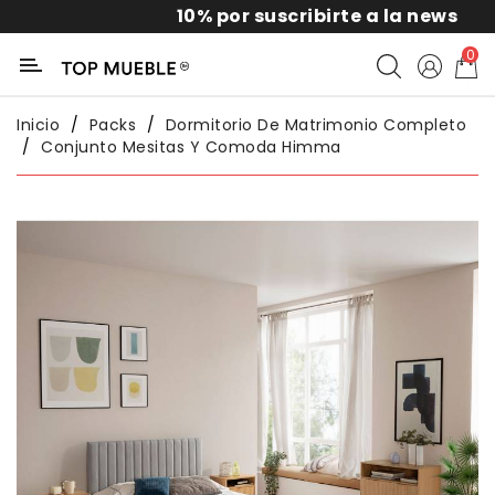
10% por suscribirte a la news
Categoría
0
Liquidación
Inicio
Packs
Dormitorio De Matrimonio Completo
Conjunto Mesitas Y Comoda Himma
Packs
Exterior
Sofás
Salón
Comedor
Dormitorio