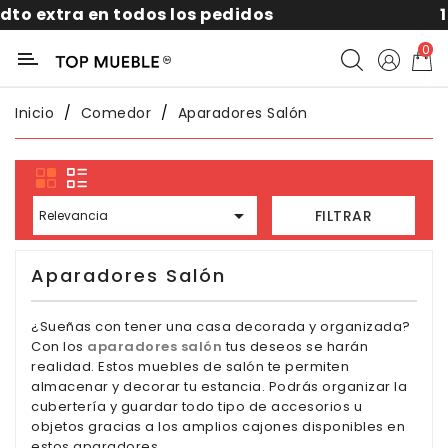
 los pedidos
10% por suscribirte 
Categoría
0
Liquidación
Inicio
Comedor
Aparadores Salón
Packs
Exterior

FILTRAR
Relevancia
Sofás
Aparadores Salón
Salón
¿Sueñas con tener una casa decorada y organizada?
Con los
aparadores salón
tus deseos se harán
Comedor
realidad. Estos
muebles de salón
te permiten
almacenar y decorar tu estancia. Podrás organizar la
Dormitorio
cubertería y guardar todo tipo de accesorios u
objetos gracias a los amplios cajones disponibles en
estos aparadores.