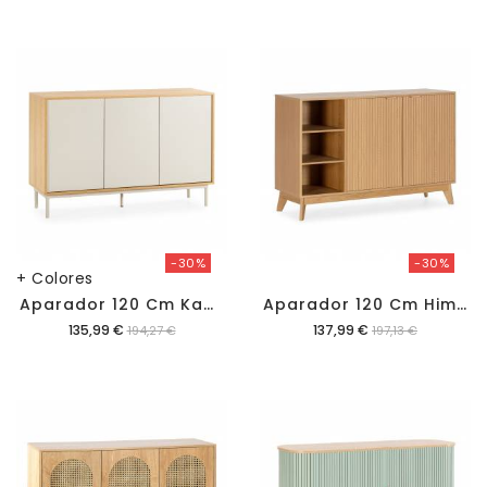
-30%
-30%
+ Colores
A
Parador 120 Cm Kamila
A
Parador 120 Cm Himma
Precio
Precio
135,99 €
137,99 €
194,27 €
197,13 €