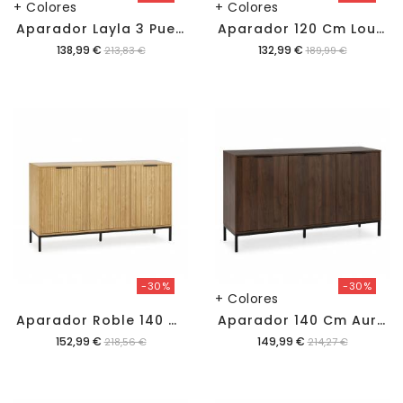
+ Colores
+ Colores
A
Parador Layla 3 Puertas
A
Parador 120 Cm Louise
Precio
Precio
138,99 €
132,99 €
213,83 €
189,99 €
-30%
-30%
+ Colores
A
Parador Roble 140 Cm Rachele
A
Parador 140 Cm Auran
Precio
Precio
152,99 €
149,99 €
218,56 €
214,27 €