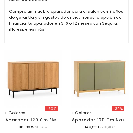
Oficina
Compra un mueble aparador para el salón con 3 años
Lámparas
de garantía y sin gastos de envío. Tienes la opción de
financiar tu aparador en 3, 6 o 12 meses con Sequra.
¡No esperes más!
Baño
-30%
-30%
+ Colores
+ Colores
A
Parador 120 Cm Eleanor
A
Parador 120 Cm Nassaua
Precio
Precio
140,99 €
140,99 €
201,41 €
201,41 €