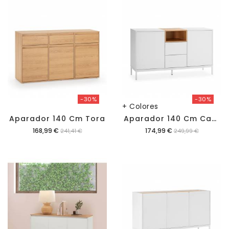
-30%
-30%
+ Colores
A
Parador 140 Cm Candy
Aparador 140 Cm Tora
Precio
Precio
168,99 €
174,99 €
241,41 €
249,99 €