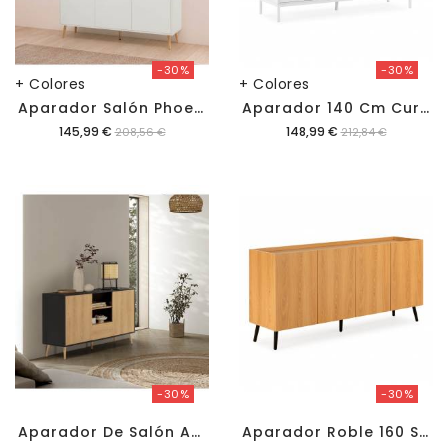
-30%
-30%
+ Colores
+ Colores
A
Parador Salón Phoebe
A
Parador 140 Cm Curvi
Precio
Precio
145,99 €
148,99 €
208,56 €
212,84 €
-30%
-30%
A
Parador De Salón Adonis
A
Parador Roble 160 Sirena