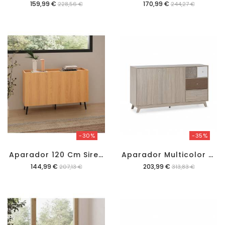
Precio
Precio
159,99 €
170,99 €
228,56 €
244,27 €
-30%
-35%
A
Parador 120 Cm Sirena
A
Parador Multicolor Maka
Precio
Precio
144,99 €
203,99 €
207,13 €
313,83 €