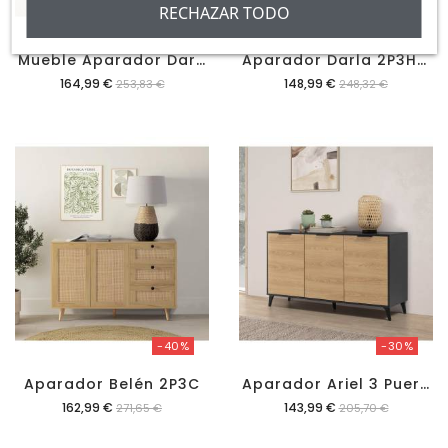
RECHAZAR TODO
-35%
-40%
M
Ueble Aparador Darla 2P3C Color Roble
A
Parador Darla 2P3H Color Roble
Precio
Precio
164,99 €
148,99 €
253,83 €
248,32 €
-40%
-30%
A
Parador Ariel 3 Puertas
Aparador Belén 2P3C
Precio
Precio
162,99 €
143,99 €
271,65 €
205,70 €