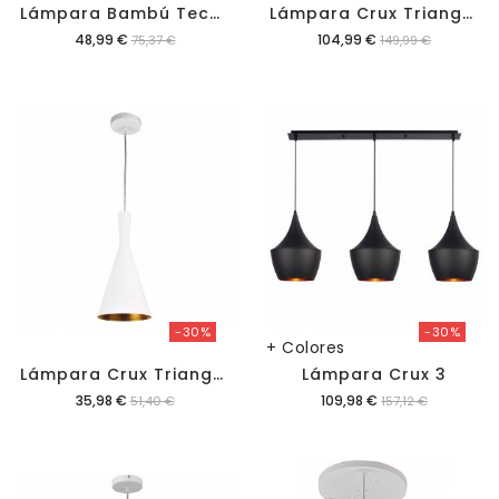
L
Ámpara Bambú Techo Luce 37,7x30cm
L
Ámpara Crux Triangular 3
Precio
Precio
48,99 €
104,99 €
75,37 €
149,99 €
-30%
-30%
+ Colores
L
Ámpara Crux Triangular
Lámpara Crux 3
Precio
Precio
35,98 €
109,98 €
51,40 €
157,12 €