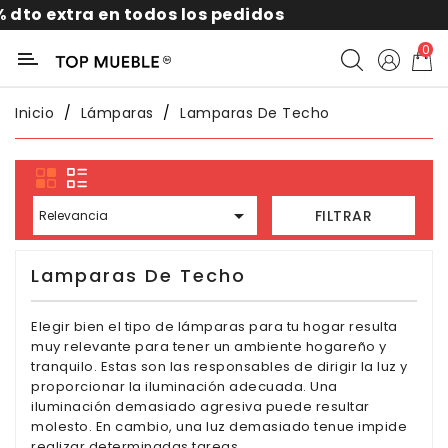
odos los pedidos
10% por suscribi
Categoría
0
Liquidación
Inicio
Lámparas
Lamparas De Techo
Packs
Exterior

FILTRAR
Relevancia
Sofás
Lamparas De Techo
Salón
Elegir bien el tipo de lámparas para tu hogar resulta
muy relevante para tener un ambiente hogareño y
Comedor
tranquilo. Estas son las responsables de dirigir la luz y
proporcionar la iluminación adecuada. Una
Dormitorio
iluminación demasiado agresiva puede resultar
molesto. En cambio, una luz demasiado tenue impide
realizar determinadas tareas.