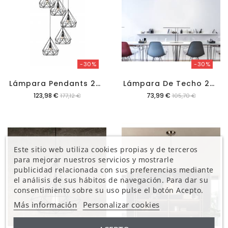
-30%
-30%
L
Ámpara Pendants 2200-37-5R
L
Ámpara De Techo 2200-37-3 De Metal
Precio
Precio
123,98 €
73,99 €
177,12 €
105,70 €
Este sitio web utiliza cookies propias y de terceros
para mejorar nuestros servicios y mostrarle
publicidad relacionada con sus preferencias mediante
el análisis de sus hábitos de navegación. Para dar su
consentimiento sobre su uso pulse el botón Acepto.
Más información
Personalizar cookies