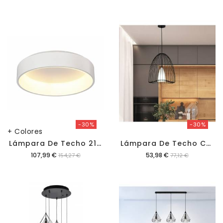
-30%
-30%
+ Colores
L
Ámpara De Techo 21200-32
L
Ámpara De Techo C-11700-33
Precio
Precio
107,99 €
53,98 €
154,27 €
77,12 €