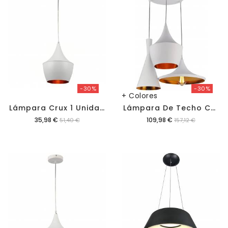
-30%
-30%
+ Colores
L
Ámpara Crux 1 Unidad
L
Ámpara De Techo C-9790-3/C-8000-3
Precio
Precio
35,98 €
109,98 €
51,40 €
157,12 €