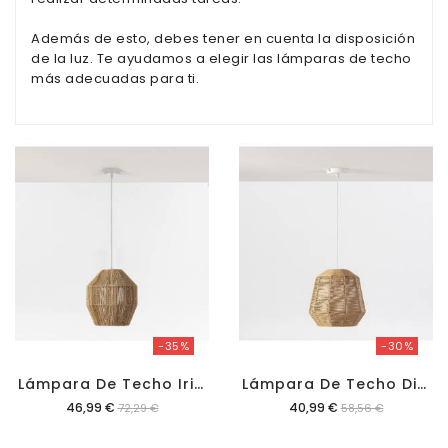
Oficina
Además de esto, debes tener en cuenta la disposición
Lámparas
de la luz. Te ayudamos a elegir las lámparas de techo
más adecuadas para ti.
Baño
-35%
-30%
L
Ámpara De Techo Irina
L
Ámpara De Techo Dika
Precio
Precio
46,99 €
40,99 €
72,29 €
58,56 €