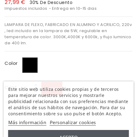
27,99 €
30% De Descuento
Impuestos incluidos
Entrega en 10-15 dias
LAMPARA DE FLEXO, FABRICADO EN ALUMINIO Y ACRILICO, 220v
, led incluido en la lampara de 5W, regulable en
temperatura de color. 3000K,4000K y 6000k, y flujo luminico
de 400 lm.
Negro
Color
Cant.
Comprar
Este sitio web utiliza cookies propias y de terceros
para mejorar nuestros servicios y mostrarle

En stock
publicidad relacionada con sus preferencias mediante
el análisis de sus hábitos de navegación. Para dar su
consentimiento sobre su uso pulse el botón Acepto.
Más información
Personalizar cookies