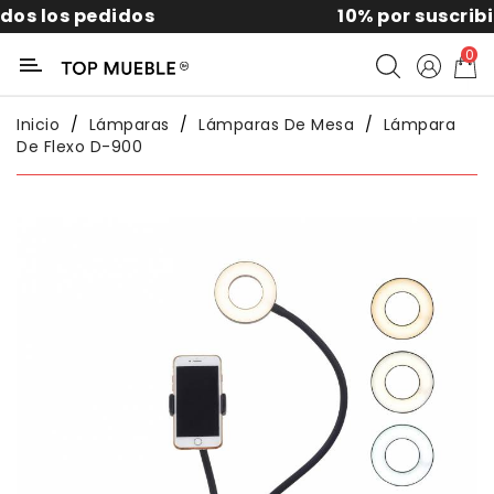
los pedidos
10% por suscribirte a
Categoría
0
Liquidación
Inicio
Lámparas
Lámparas De Mesa
Lámpara
De Flexo D-900
Packs
Exterior
Sofás
Salón
Comedor
Dormitorio