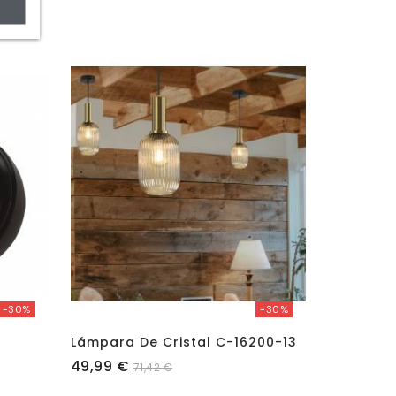
-30%
-30%
Lámpara De Cristal C-16200-13
Precio
Precio
49,99 €
76,98 €
71,42 €
1