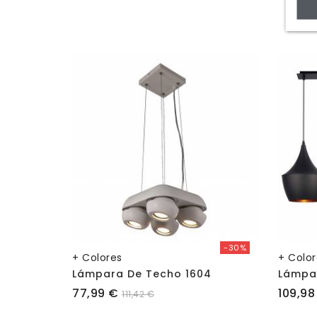
-30%
+ Colores
+ Colo
Lámpara De Techo 1604
Lámpa
Precio
Precio
77,99 €
109,98
111,42 €