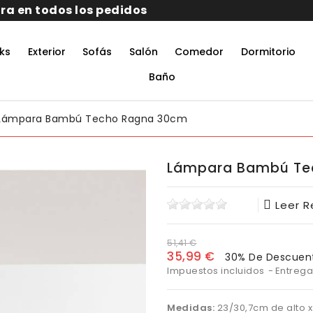
ks
Exterior
Sofás
Salón
Comedor
Dormitorio
rmitorio De Matrimonio Completo
aciones Juveniles Modernas
 Muebles De Oficina
untos Muebles Comedor
Baño
Lámpara Bambú Techo Ragna 30cm
Lámpara Bambú Te
Leer 
51,41 €
35,99 €
30% De Descuen
Impuestos incluidos
Entrega
Medidas:
23/30,7cm de alto x