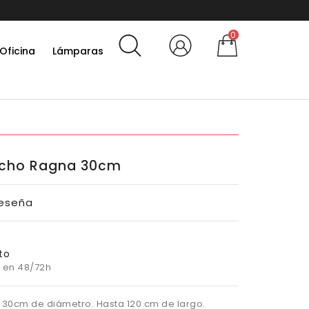
0
Oficina
Lámparas
cho Ragna 30cm
Reseña
to
 en 48/72h
 30cm de diámetro. Hasta 120 cm de largo.