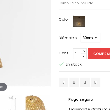
Bombilla no incluida
Bambú
Color
Diámetro
Cant.
COMPRA

En stock
oom
Pago seguro
Transporte Gratuito 