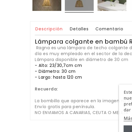
Descripción
Detalles
Comentario
Lámpara colgante en bambú 
Ragna es una lámpara de techo colgante de 
día es muy empleado en el sector de la deco
Lámpara disponible en diámetro de 30 cm
- Alto: 23/30,7cm cm
- Diámetro: 30 cm
- Largo: hasta 120 cm
Recuerda:
Este
nue
La bombilla que aparece en la imagen no es
pre
Envío gratis para península.
dar
NO ENVIAMOS A CANARIAS, CEUTA O MELILLA
Más