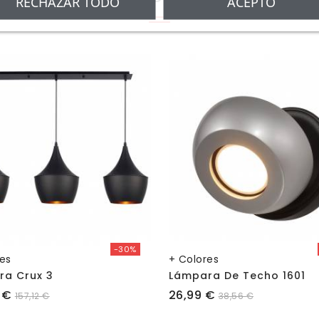
RECHAZAR TODO
ACEPTO
-30%
res
+ Colores
ra Crux 3
Lámpara De Techo 1601
Precio
 €
26,99 €
157,12 €
38,56 €