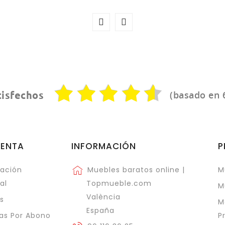
(basado en 
tisfechos
UENTA
INFORMACIÓN
P
ación
Muebles baratos online |
M
al
Topmueble.com
M
València
s
M
España
as Por Abono
P