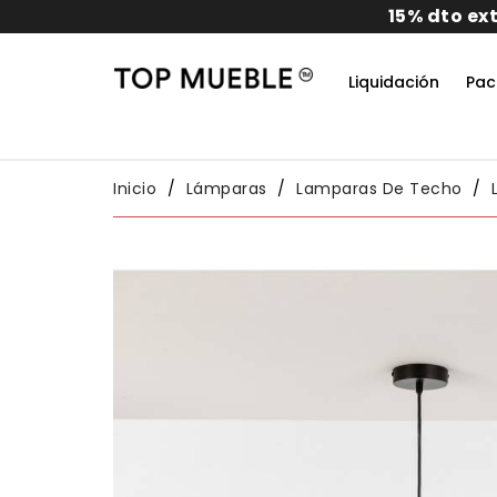
15% dto extra en todos los pedidos
Liquidación
Pac
Do
Habit
Packs
Conj
Inicio
Lámparas
Lamparas De Techo