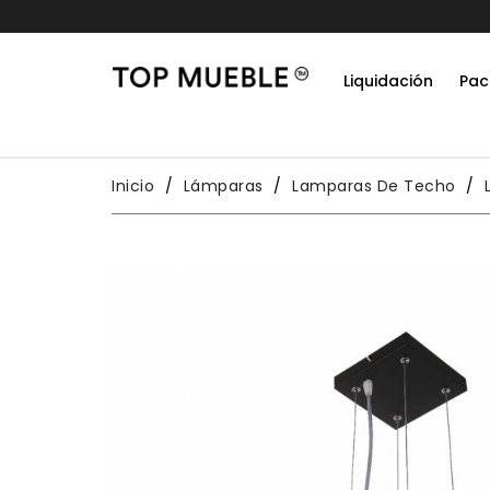
Liquidación
Pac
Do
Habit
Packs
Conj
Inicio
Lámparas
Lamparas De Techo