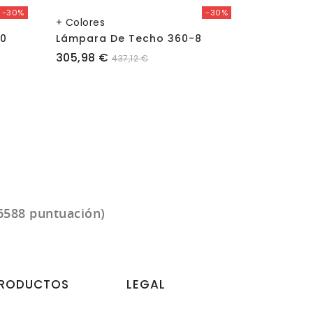
-30%
-30%
+ Colores
0
Lámpara De Techo 360-8
Lámpara 
Precio
Precio
305,98 €
54,99 €
437,12 €
6588 puntuación)
RODUCTOS
LEGAL