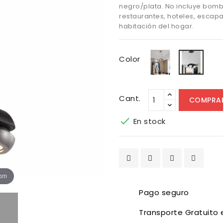
negro/plata. No incluye bombil
restaurantes, hoteles, escap
habitación del hogar.
Blanco
Negr
Color
Cant.
COMPRA

En stock
oom
Pago seguro
Transporte Gratuito 