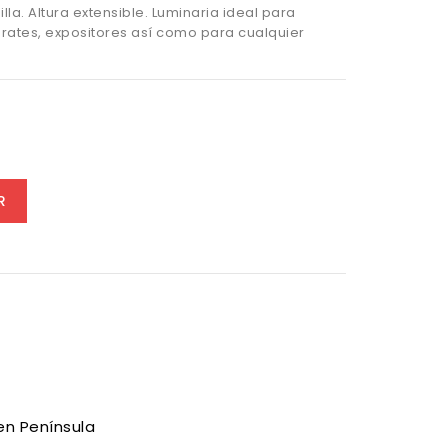
la. Altura extensible. Luminaria ideal para
arates, expositores así como para cualquier
o
R
en Península