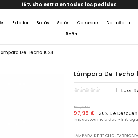
15% dto extra en todos los pedidos
ks
Exterior
Sofás
Salón
Comedor
Dormitorio
rmitorio De Matrimonio Completo
aciones Juveniles Modernas
 Muebles De Oficina
untos Muebles Comedor
Baño
Lámpara De Techo 1624
Lámpara De Techo 
Leer 
139,98 €
97,99 €
30% De Descuen
Impuestos incluidos
Entrega
LAMPARA DE TECHO, FABRICADO