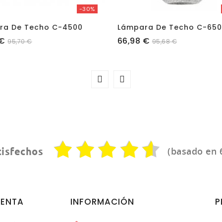
-30%
ra De Techo C-4500
Lámpara De Techo C-650
Precio
 €
66,98 €
95,70 €
95,68 €
(basado en 
tisfechos
UENTA
INFORMACIÓN
P