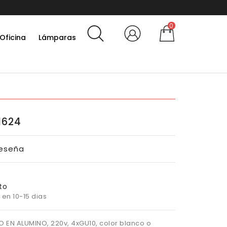
0
Oficina
Lámparas
1624
Reseña
to
 en 10-15 dias
 EN ALUMINO, 220v, 4xGU10, color blanco o