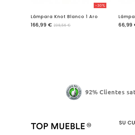
-30%
Lámpara Knot Blanco 1 Aro
Lámpa
Precio
Precio
166,99 €
66,99
238,56 €
92% Clientes sa
SU C