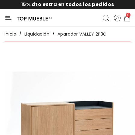
15% dto extra en todos los pedidos
Categoría
0
Liquidación
Inicio
Liquidación
Aparador VALLEY 2P3C
Packs
Exterior
Sofás
Salón
Comedor
Dormitorio