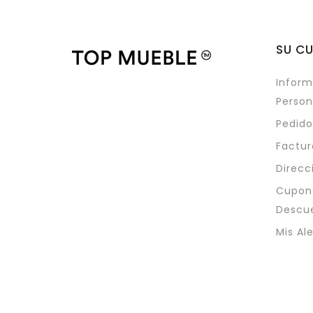
SU C
Inform
Person
Pedido
Factur
Direcc
Cupon
Descu
Mis Al