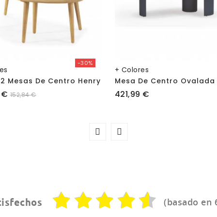
-30%
res
+ Colores
2 Mesas De Centro Henry
Precio
 €
421,99 €
152,84 €
(basado en 
tisfechos