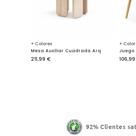
+ Colores
+ Colo
Mesa Auxiliar Cuadrada Arq
Juego 
Precio
Precio
211,99 €
106,99
92% Clientes sa