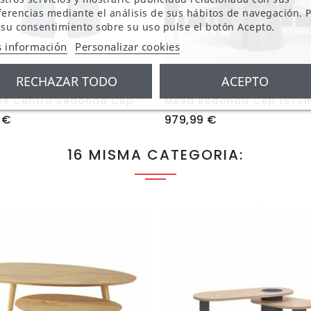
ferencias mediante el análisis de sus hábitos de navegación. 
 su consentimiento sobre su uso pulse el botón Acepto.
 información
Personalizar cookies
RECHAZAR TODO
ACEPTO
res
+ Colores
De Centro Redonda Cep
Mesa Redonda Cep 157c
Precio
 €
979,99 €
16 MISMA CATEGORIA: