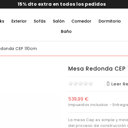
 todos los pedidos
ks
Exterior
Sofás
Salón
Comedor
Dormitorio
rmitorio De Matrimonio Completo
aciones Juveniles Modernas
 Muebles De Oficina
untos Muebles Comedor
Baño
edonda CEP 110cm
Mesa Redonda CEP 
Leer R
539,99 €
Impuestos incluidos
Entrega 
La mesa Cep es simple y min
del proceso de construcción 