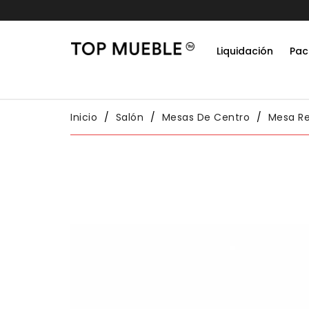
15% dto extra en
Liquidación
Pac
Do
Habit
Packs
Conj
Inicio
Salón
Mesas De Centro
Mesa R