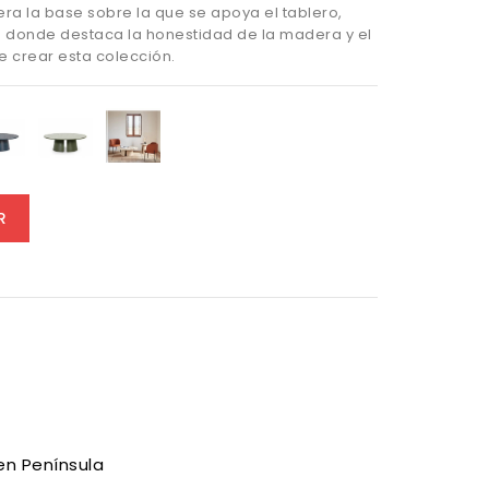
ra la base sobre la que se apoya el tablero,
 donde destaca la honestidad de la madera y el
de crear esta colección.
ra
Azul
Verde
Natural
Oscuro
Oliva
claro
R
en Península