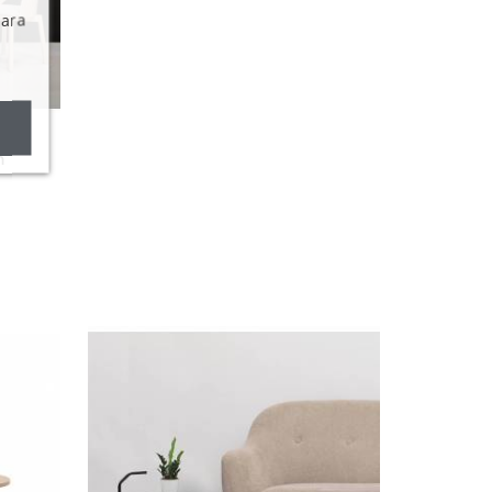
Para
m