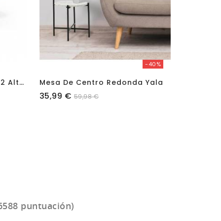
-40%
+ Colores
M
Esa De Centro Ovalada 2 Alturas Nori
Mesa De Centro Redonda Yala
Mesa De 
Precio
Precio
35,99 €
106,99 €
59,98 €
6588 puntuación)