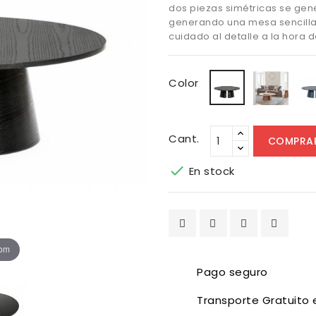
dos piezas simétricas se gene
generando una mesa sencilla
cuidado al detalle a la hora 
Made
Negro
Color
Cant.
COMPRA

En stock
oom
Pago seguro
Transporte Gratuito 