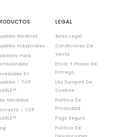
RODUCTOS
LEGAL
uebles Nórdicos
Aviso Legal
uebles Industriales
Condiciones De
Venta
obiliario Para
rofesionales
Envío Y Plazos De
Entrega
ovedades En
uebles - TOP
Ley Europea De
UEBLE™
Cookies
ás Vendidos
Política De
Privacidad
ontacto - TOP
UEBLE™
Pago Seguro
log
Política De
Devoluciones