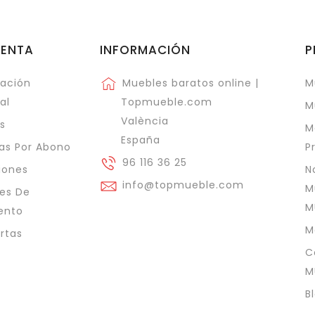
UENTA
INFORMACIÓN
P
ación
Muebles baratos online |
M
al
Topmueble.com
M
València
s
M
España
as Por Abono
P
96 116 36 25
iones
N
info@topmueble.com
M
es De
M
ento
M
ertas
C
M
B