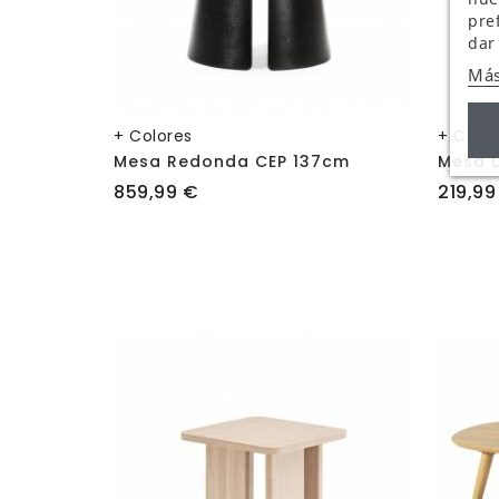
pre
dar
Más
+ Colores
+ Colo
Mesa Redonda CEP 137cm
Mesa 
Precio
Precio
859,99 €
219,99