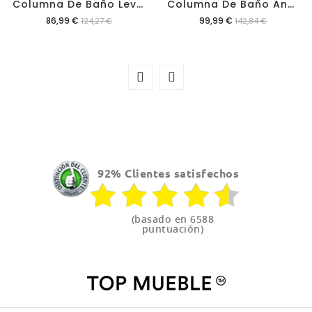
C
Olumna De Baño Levis 2p
C
Olumna De Baño Andie 1p 5h Alaska
Precio
Precio
86,99 €
99,99 €
124,27 €
142,84 €
92% Clientes satisfechos
(basado en 6588
puntuación)