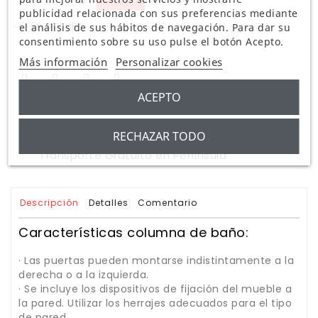
publicidad relacionada con sus preferencias mediante

En stock
el análisis de sus hábitos de navegación. Para dar su
consentimiento sobre su uso pulse el botón Acepto.
Más información
Personalizar cookies
ACEPTO
Pago seguro
RECHAZAR TODO
Transporte Gratuito en Península
Descripción
Detalles
Comentario
Características columna de baño:
· Las puertas pueden montarse indistintamente a la
derecha o a la izquierda.
· Se incluye los dispositivos de fijación del mueble a
la pared. Utilizar los herrajes adecuados para el tipo
de pared.