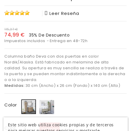
Leer Reseña
115,37 €
74,99 €
35% De Descuento
Impuestos incluidos
Entrega en 48-72h
Columna baño Deva con dos puertas en color
Nordik/Alaska. Está fabricado en melamina de alta
calidad. Su apertura es muy sencilla se realiza a través de
la puerta y se pueden montar indistintamente a la derecha
o a la izquierda.
Medidas:
30 cm (Ancho) x 26 cm (Fondo) x 140 cm (Alto)
Alaska
Nordik
Color
Este sitio web utiliza cookies propias y de terceros
Cant.
Comprar
para mejorar nuestros servicios y mostrarle