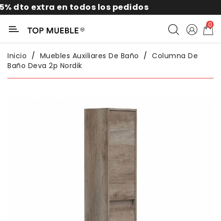
to extra en todos los pedidos
10
Categoría
0
Liquidación
Inicio
Muebles Auxiliares De Baño
Columna De
Baño Deva 2p Nordik
Packs
Exterior
Sofás
Salón
Comedor
Dormitorio