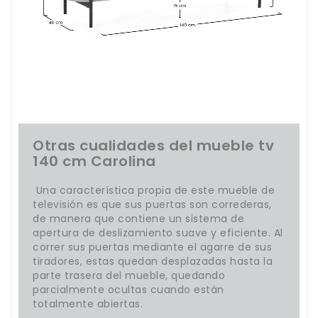
Otras cualidades del mueble tv
140 cm Carolina
Una característica propia de este mueble de
televisión es que sus puertas son correderas,
de manera que contiene un sistema de
apertura de deslizamiento suave y eficiente. Al
correr sus puertas mediante el agarre de sus
tiradores, estas quedan desplazadas hasta la
parte trasera del mueble, quedando
parcialmente ocultas cuando están
totalmente abiertas.