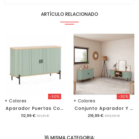
ARTÍCULO RELACIONADO
-30%
-30%
+ Colores
+ Colores
A
Parador Puertas Correderas Carolina
C
Onjunto Aparador Y Mueble Tv 140 Cm Carolina
Precio
Precio
112,99 €
216,99 €
161,41 €
309,99 €
16 MISMA CATEGORIA: