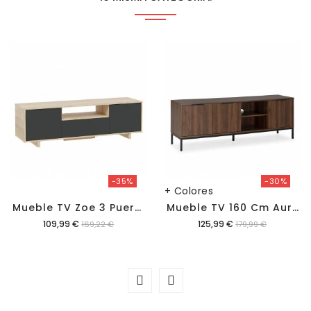
-35%
-30%
+ Colores
M
Ueble TV Zoe 3 Puertas
M
Ueble TV 160 Cm Auran
Precio
Precio
109,99 €
125,99 €
169,22 €
179,99 €