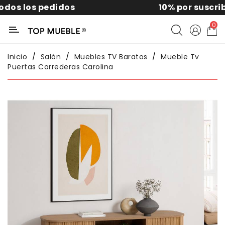
10% por suscribirte a la news
Categoría
0
Liquidación
Inicio
Salón
Muebles TV Baratos
Mueble Tv
Puertas Correderas Carolina
Packs
Exterior
Sofás
Salón
Comedor
Dormitorio