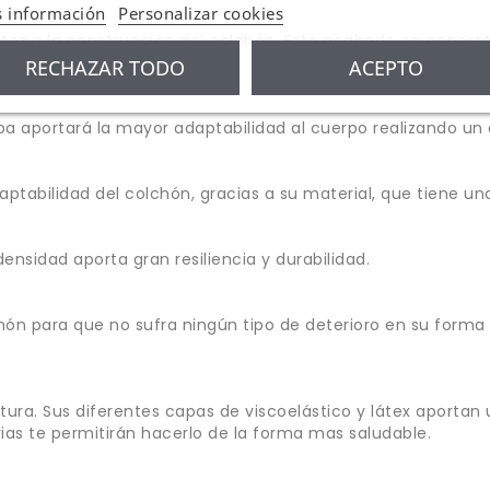
 información
Personalizar cookies
ez a la construcción del colchón. Este acabado en concret
RECHAZAR TODO
ACEPTO
pa aportará la mayor adaptabilidad al cuerpo realizando un 
tabilidad del colchón, gracias a su material, que tiene una 
ensidad aporta gran resiliencia y durabilidad.
hón para que no sufra ningún tipo de deterioro en su forma
ura. Sus diferentes capas de viscoelástico y látex aportan
ias te permitirán hacerlo de la forma mas saludable.