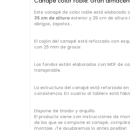
Canapé color roble: Gran almacen
Este canapé de color roble está elaborado
35 cm de altura
exterior y 29 cm de altura 
abrigos, zapatos...
El cajón del canapé está reforzado con es
con 25 mm de grosor.
Los fondos están elaborados con MDF de cal
transpirable.
La estructura del canapé está reforzada en 
consistencia. En cuanto al tablero está fab
Dispone de tirador y arquillo.
El producto viene con instrucciones de mont
de las que se compone el canapé, compárala
montaje. ¡Te ayudaremos lo antes posible!