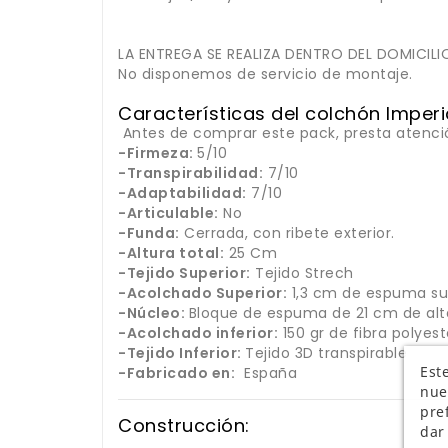
LA ENTREGA SE REALIZA DENTRO DEL DOMICILI
No disponemos de servicio de montaje.
Características del colchón Imperi
Antes de comprar este pack, presta atención
-Firmeza:
5/10
-Transpirabilidad:
7/10
-Adaptabilidad:
7/10
-Articulable:
No
-Funda:
Cerrada, con ribete exterior.
-Altura total:
25 Cm
-Tejido Superior:
Tejido Strech
-Acolchado Superior:
1,3 cm de espuma supe
-Núcleo:
Bloque de espuma de 21 cm de alt
-Acolchado inferior:
150 gr de fibra polyes
-Tejido Inferior:
Tejido 3D transpirable
Este
-Fabricado en:
España
nue
pre
Construcción:
dar