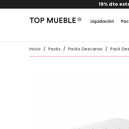
dos
Liquidación
Pac
Do
Habit
Packs
Conj
Inicio
Packs
Packs Descanso
Pack De