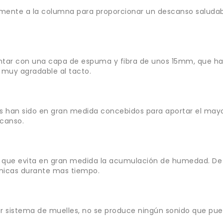
lmente a la columna para proporcionar un descanso saludab
contar con una capa de espuma y fibra de unos 15mm, que h
muy agradable al tacto.
les han sido en gran medida concebidos para aportar el mayor
scanso.
e, que evita en gran medida la acumulación de humedad. D
nicas durante mas tiempo.
r sistema de muelles, no se produce ningún sonido que pued