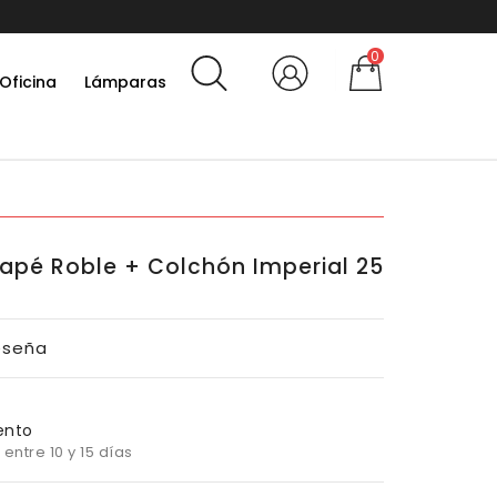
10% por suscribirte a la news
0
Oficina
Lámparas
pé Roble + Colchón Imperial 25
eseña
ento
entre 10 y 15 días