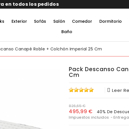
ks
Exterior
Sofás
Salón
Comedor
Dormitorio
rmitorio De Matrimonio Completo
aciones Juveniles Modernas
 Muebles De Oficina
untos Muebles Comedor
Baño
scanso Canapé Roble + Colchón Imperial 25 Cm
Pack Descanso Cana
Cm
Leer R
826,65 €
495,99 €
40% De Descu
Impuestos incluidos
Entrega 