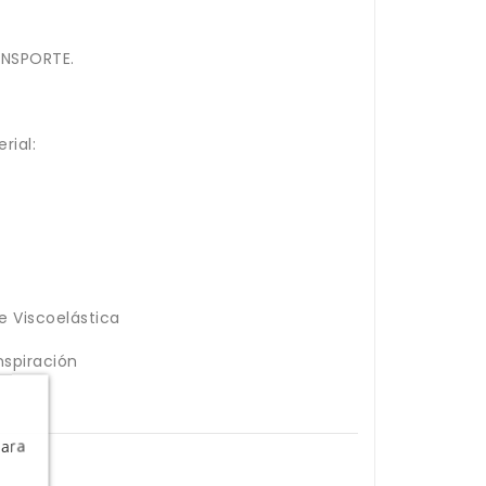
ANSPORTE.
rial:
e Viscoelástica
nspiración
Para