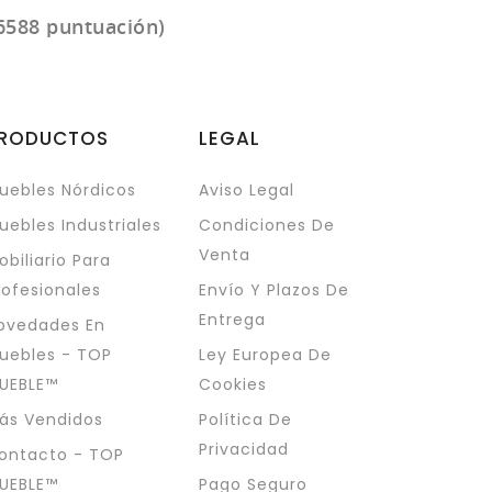
6588 puntuación)
RODUCTOS
LEGAL
uebles Nórdicos
Aviso Legal
uebles Industriales
Condiciones De
Venta
obiliario Para
rofesionales
Envío Y Plazos De
Entrega
ovedades En
uebles - TOP
Ley Europea De
UEBLE™
Cookies
ás Vendidos
Política De
Privacidad
ontacto - TOP
UEBLE™
Pago Seguro