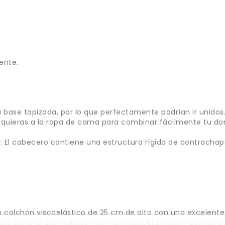
ente.
la base tapizada, por lo que perfectamente podrían ir unidos
e quieras a la ropa de cama para combinar fácilmente tu dor
 El cabecero contiene una estructura rígida de contrachapa
n colchón viscoelástico de 25 cm de alto con una excelente 
 que evita la acumulación de humedad. El colchón cuenta co