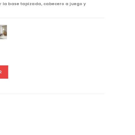
or
la base tapizada, cabecero a juego y
Gris
Oscuro
R