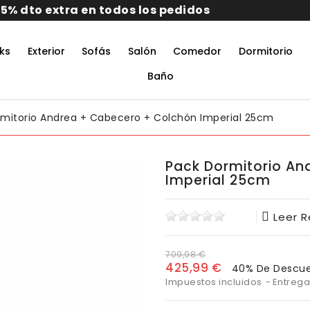
ks
Exterior
Sofás
Salón
Comedor
Dormitorio
rmitorio De Matrimonio Completo
aciones Juveniles Modernas
 Muebles De Oficina
untos Muebles Comedor
Baño
mitorio Andrea + Cabecero + Colchón Imperial 25cm
Pack Dormitorio An
Imperial 25cm
Leer 
709,98 €
425,99 €
40% De Descu
Impuestos incluidos
Entrega