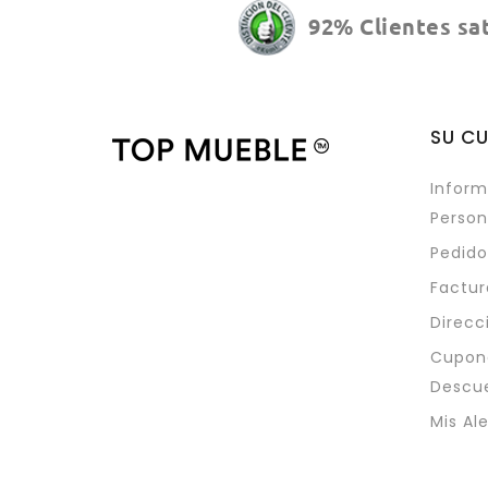
92% Clientes sa
SU C
Inform
Person
Pedido
Factur
Direcc
Cupon
Descu
Mis Al