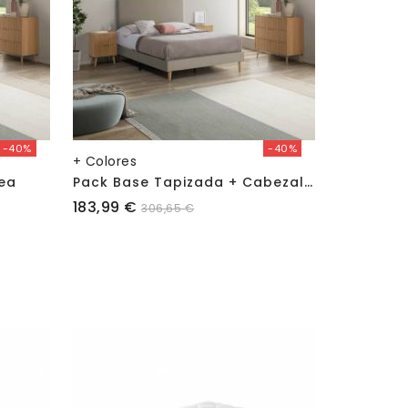
-40%
-40%
+ Colores
P
Ack Base Tapizada + Cabezal Andrea
ea
Precio
183,99 €
306,65 €