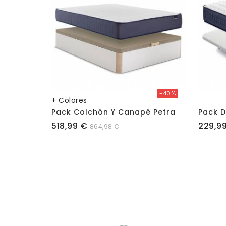
-40%
+ Colores
Pack Colchón Y Canapé Petra
Precio
Precio
518,99 €
229,9
864,98 €