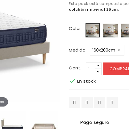
Este pack está compuesto p
colchón imperial 25cm
.
Gris
Beige
Color
Claro
Medida
Cant.
COMPRA

En stock
oom
Pago seguro