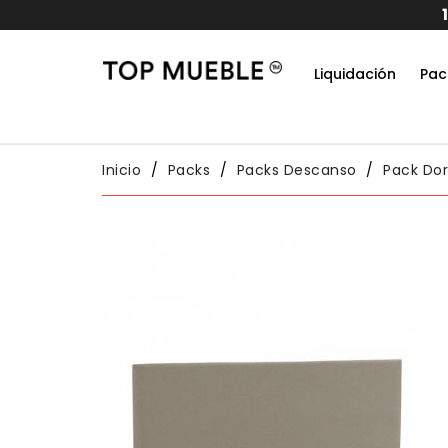
15% dto extra en todos los pedidos
Liquidación
Pac
Do
Habit
Packs
Conj
Inicio
Packs
Packs Descanso
Pack Dor