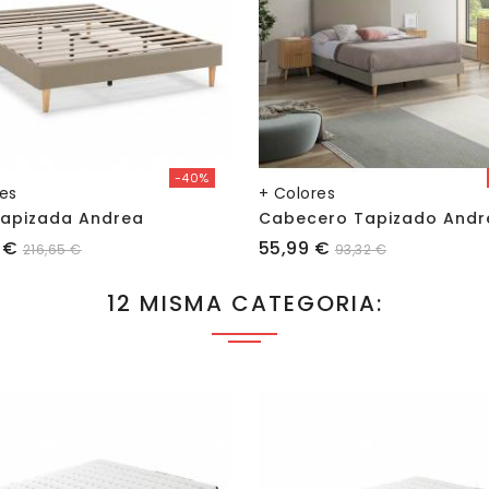
-40%
res
+ Colores
Tapizada Andrea
Cabecero Tapizado Andr
Precio
 €
55,99 €
216,65 €
93,32 €
12 MISMA CATEGORIA: