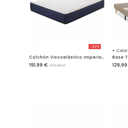
-60%
+ Colo
C
Olchón Viscoelástico Imperial 25cm
Base 
Precio
Precio
191,99 €
129,99
479,98 €