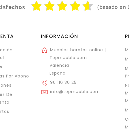
(basado en 
tisfechos
UENTA
INFORMACIÓN
P
ación
Muebles baratos online |
M
al
Topmueble.com
M
València
s
M
España
as Por Abono
P
96 116 36 25
iones
N
info@topmueble.com
M
es De
M
ento
M
ertas
C
M