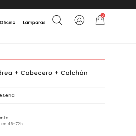
0
Oficina
Lámparas
drea + Cabecero + Colchón
Reseña
ento
 en 48-72h