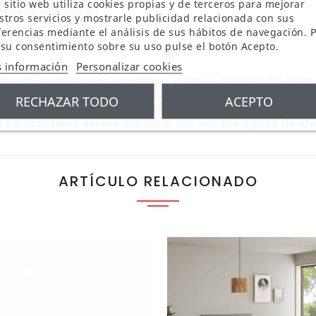
 sitio web utiliza cookies propias y de terceros para mejorar
(envasado al vacío).
stros servicios y mostrarle publicidad relacionada con sus
ferencias mediante el análisis de sus hábitos de navegación. 
AS CANARIAS.
 su consentimiento sobre su uso pulse el botón Acepto.
 información
Personalizar cookies
lor de las imágenes, medidas o el propio nombre del color
ra en la pantalla este puede variar en comparación con el c
RECHAZAR TODO
ACEPTO
ropia pantalla digital, la luz de ambiente o el ángulo de visua
 estos detalles deberá consultar con nuestro equipo de aten
ARTÍCULO RELACIONADO