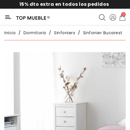
15% dto extra en todos los pedidos
Categoría
0
Liquidación
Inicio
Dormitorio
Sinfoniers
Sinfonier Bucarest
Packs
Exterior
Sofás
Salón
Comedor
Dormitorio