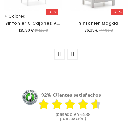
-30%
-40%
+ Colores
S
Infonier 5 Cajones Auran
Sinfonier Magda
Precio
Precio
135,99 €
86,99 €
194,27 €
144,98 €
92% Clientes satisfechos
(basado en 6588
puntuación)