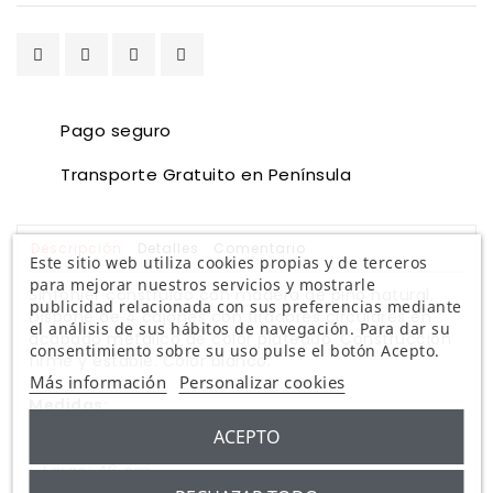
Pago seguro
Transporte Gratuito en Península
Descripción
Detalles
Comentario
Este sitio web utiliza cookies propias y de terceros
para mejorar nuestros servicios y mostrarle
Sinfonier construido con madera de pino natural.
publicidad relacionada con sus preferencias mediante
Dispone de 4 cajones con tiradores circulares en
el análisis de sus hábitos de navegación. Para dar su
acabado metálico de color plateado. Construcción
consentimiento sobre su uso pulse el botón Acepto.
firme y estable. Color blanco.
Más información
Personalizar cookies
Medidas:
ACEPTO
- Alto: 80 cm
- Largo: 46 cm