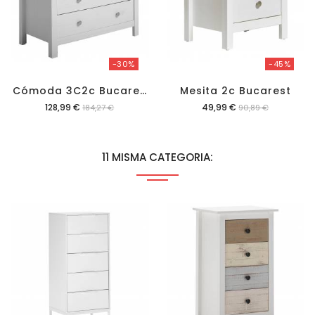
-30%
-45%
C
Ómoda 3C2c Bucarest
Mesita 2c Bucarest
Precio
Precio
128,99 €
49,99 €
184,27 €
90,89 €
11 MISMA CATEGORIA: