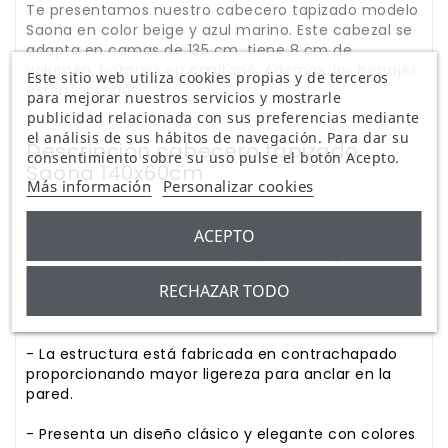
Te presentamos nuestro cabecero tapizado modelo
Saona en color beige y azul marino. Este cabezal se
adapta en camas de 135 cm, tiene 8 cm de
volumen, botones en capitoné. Además, los herrajes
Este sitio web utiliza cookies propias y de terceros
están incluidos.
para mejorar nuestros servicios y mostrarle
publicidad relacionada con sus preferencias mediante
el análisis de sus hábitos de navegación. Para dar su
Descripción cabecero tapizado
consentimiento sobre su uso pulse el botón Acepto.
Saona 140x60cm
Más información
Personalizar cookies
Se trata de un cabecero de cama barato ideal para
ACEPTO
decorar ambientes cálidos y agradables gracias a
sus materiales y colores. Estas son sus
RECHAZAR TODO
características:
- La estructura está fabricada en contrachapado
proporcionando mayor ligereza para anclar en la
pared.
- Presenta un diseño clásico y elegante con colores