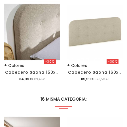
-30%
-30%
+ Colores
+ Colores
C
Abecero Saona 150x60cm
C
Abecero Saona 160x60cm
Precio
Precio
84,99 €
89,99 €
121,41 €
128,56 €
16 MISMA CATEGORIA: