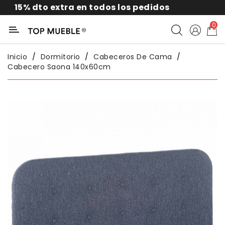
 dto extra en todos los pedidos
Categoría
0
Liquidación
Inicio
Dormitorio
Cabeceros De Cama
Cabecero Saona 140x60cm
Packs
Exterior
Sofás
Salón
Comedor
Dormitorio