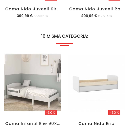
C
Ama Nido Juvenil Kira 90X190
C
Ama Nido Juvenil Romie 90X190
Precio
Precio
390,99 €
406,99 €
558,56 €
626,14 €
16 MISMA CATEGORIA:
-30%
-30%
C
Ama Infantil Elie 90X140/190 Cm
Cama Nido Eric