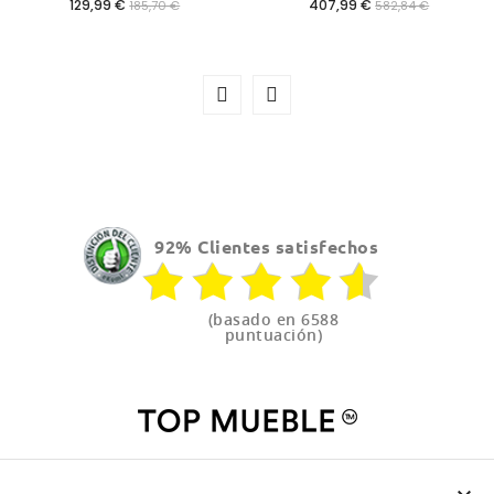
Precio
Precio
129,99 €
407,99 €
185,70 €
582,84 €
92% Clientes satisfechos
(basado en 6588
puntuación)