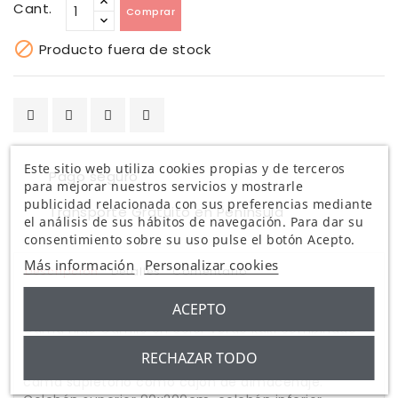
Cant.
Comprar

Producto fuera de stock
Este sitio web utiliza cookies propias y de terceros
Pago seguro
para mejorar nuestros servicios y mostrarle
publicidad relacionada con sus preferencias mediante
Transporte Gratuito en Península
el análisis de sus hábitos de navegación. Para dar su
consentimiento sobre su uso pulse el botón Acepto.
Más información
Personalizar cookies
Descripción
Detalles
Comentario
Comprar cama nido juvenil Camile
ACEPTO
Cama nido Camile en color verde kaki combinado
con madera natural fabricada en madera de pino y
RECHAZAR TODO
DM .La cama puede ser empleada tanto como
cama supletorio como cajón de almacenaje.