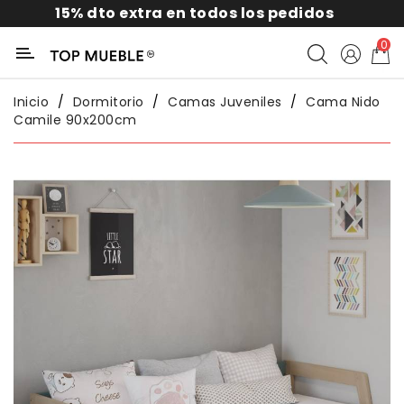
15% dto extra en todos los pedidos
Categoría
0
Liquidación
Inicio
Dormitorio
Camas Juveniles
Cama Nido
Camile 90x200cm
Packs
Exterior
Sofás
Salón
Comedor
Dormitorio