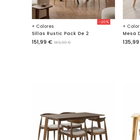
-20%
+ Colores
+ Colo
Sillas Rustic Pack De 2
Precio
Precio
151,99 €
135,99
189,99 €