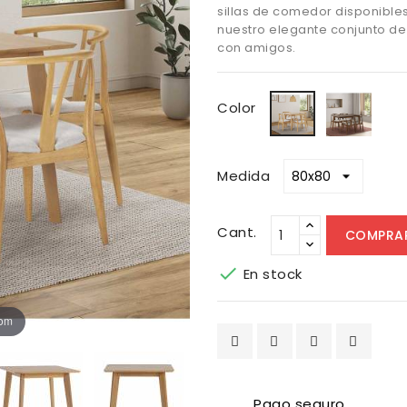
sillas de comedor disponible
nuestro elegante conjunto de
con amigos.
Noga
Roble
Color
Medida
Cant.
COMPRA

En stock
oom
Pago seguro