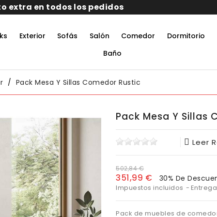
ks
Exterior
Sofás
Salón
Comedor
Dormitorio
rmitorio De Matrimonio Completo
aciones Juveniles Modernas
 Muebles De Oficina
untos Muebles Comedor
Baño
r
Pack Mesa Y Sillas Comedor Rustic
Pack Mesa Y Sillas
Leer 
502,84 €
351,99 €
30% De Descue
Impuestos incluidos
Entrega
Pack de muebles de comedor 