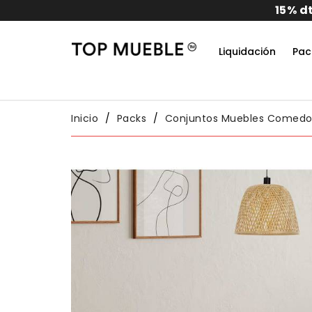
idos
Liquidación
Pac
Do
Habit
Packs
Conj
Inicio
Packs
Conjuntos Muebles Comedo