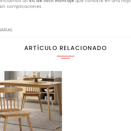
 Incluimos un
kit de fácil montaje
que consiste en una hoja 
sin complicaciones.
ARIAS.
ARTÍCULO RELACIONADO