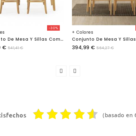
-30%
res
+ Colores
C
Onjunto De Mesa Y Sillas Comedor Noel
Precio
9 €
394,99 €
541,41 €
564,27 €
(basado en 
tisfechos