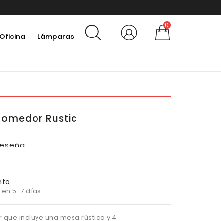
10% por suscribirte a la new
0
Oficina
Lámparas
 Comedor Rustic
Reseña
nto
 en 5-7 días
que incluye una mesa rústica y 4