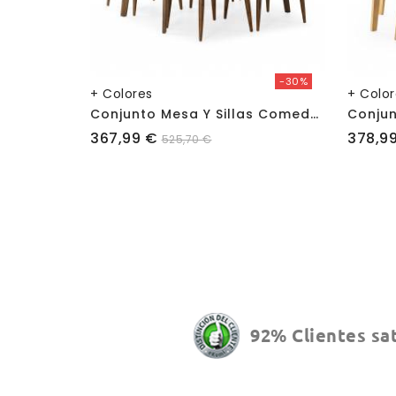
-30%
+ Colores
+ Colo
C
Onjunto Mesa Y Sillas Comedor Corzo
Precio
Precio
367,99 €
378,9
525,70 €
92% Clientes sa