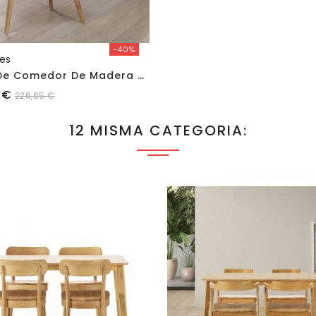
-40%
res
M
Esa De Comedor De Madera Polca
 €
226,65 €
12 MISMA CATEGORIA: