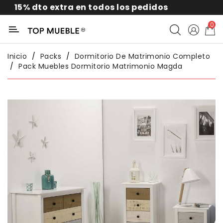
dto extra en todos los pedidos
1
Categoría
0
Liquidación
Inicio
Packs
Dormitorio De Matrimonio Completo
Pack Muebles Dormitorio Matrimonio Magda
Packs
Exterior
Sofás
Salón
Comedor
Dormitorio