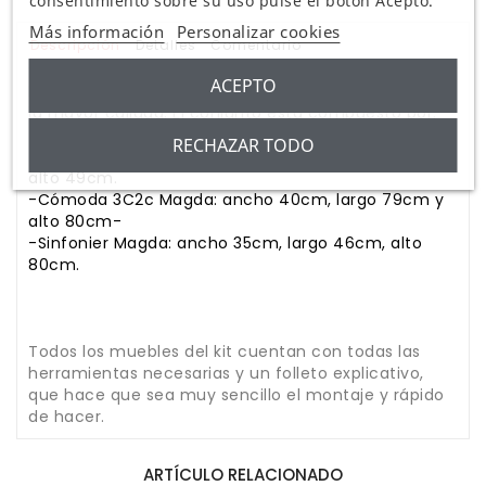
consentimiento sobre su uso pulse el botón Acepto.
Más información
Personalizar cookies
Descripción
Detalles
Comentario
ACEPTO
Los muebles están fabricados en madera de pino de
la mayor calidad. El conjunto está compuesto por:
RECHAZAR TODO
-
Mesita De Noche Magda: ancho 35cm, largo 46cm,
alto 49cm.
-Cómoda 3C2c Magda: ancho 40cm, largo 79cm y
alto 80cm-
-Sinfonier Magda: ancho 35cm, largo 46cm, alto
80cm.
Todos los muebles del kit cuentan con todas las
herramientas necesarias y un folleto explicativo,
que hace que sea muy sencillo el montaje y rápido
de hacer.
ARTÍCULO RELACIONADO