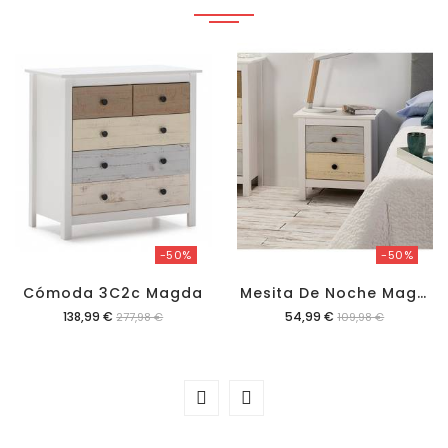
-50%
-50%
M
Esita De Noche Magda
Cómoda 3C2c Magda
Precio
Precio
138,99 €
54,99 €
277,98 €
109,98 €