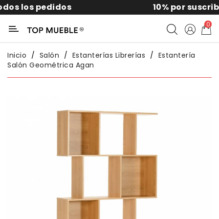
10% por suscribirte a la news
Categoría
0
Liquidación
Inicio
Salón
Estanterías Librerías
Estantería
Salón Geométrica Agan
Packs
Exterior
Sofás
Salón
Comedor
Dormitorio