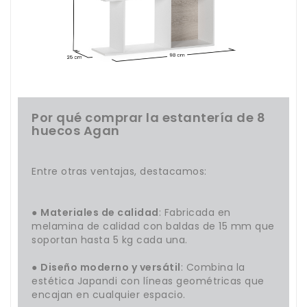
Por qué comprar la estantería de 8
huecos Agan
Entre otras ventajas, destacamos:
●
Materiales de calidad
: Fabricada en
melamina de calidad con baldas de 15 mm que
soportan hasta 5 kg cada una.
●
Diseño moderno y versátil
: Combina la
estética Japandi con líneas geométricas que
encajan en cualquier espacio.