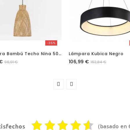
-35%
L
Ámpara Bambú Techo Nina 50,5x31cm
Lámpara Kubica Negro
Precio
 €
106,99 €
96,91 €
152,84 €
(basado en 
tisfechos