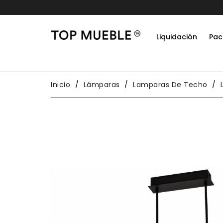
Liquidación
Pac
Do
Habit
Packs
Conj
Inicio
Lámparas
Lamparas De Techo