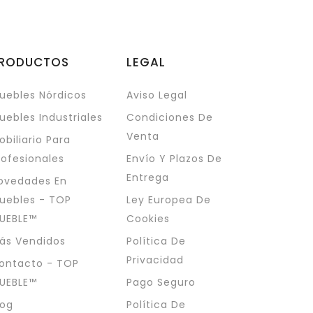
RODUCTOS
LEGAL
uebles Nórdicos
Aviso Legal
uebles Industriales
Condiciones De
Venta
obiliario Para
rofesionales
Envío Y Plazos De
Entrega
ovedades En
uebles - TOP
Ley Europea De
UEBLE™
Cookies
ás Vendidos
Política De
Privacidad
ontacto - TOP
UEBLE™
Pago Seguro
log
Política De