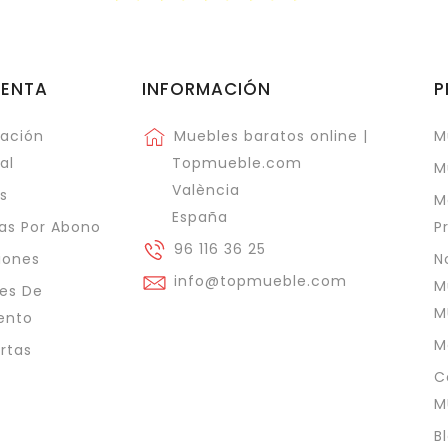
UENTA
INFORMACIÓN
P
ación
Muebles baratos online |
M
al
Topmueble.com
M
València
s
M
España
as Por Abono
P
96 116 36 25
iones
N
info@topmueble.com
M
es De
M
ento
M
ertas
C
M
B