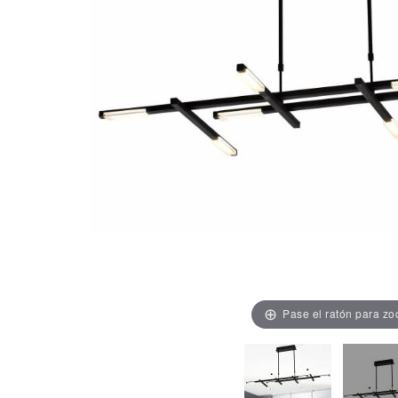
Pase el ratón para z