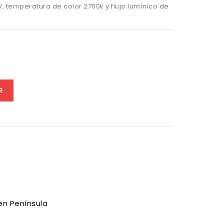
, temperatura de color 2700k y flujo lumínico de
mo
R
en Península