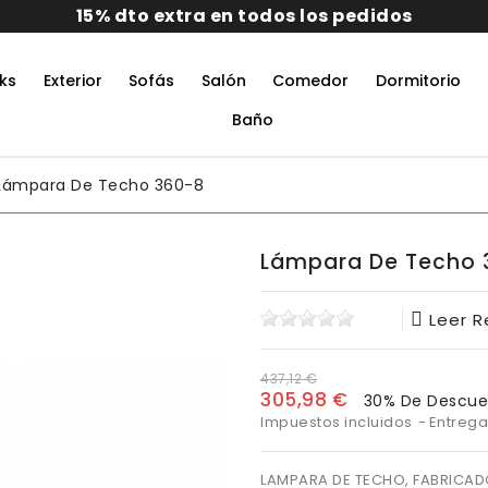
15% dto extra en todos los pedidos
ks
Exterior
Sofás
Salón
Comedor
Dormitorio
rmitorio De Matrimonio Completo
aciones Juveniles Modernas
 Muebles De Oficina
untos Muebles Comedor
Baño
Lámpara De Techo 360-8
Lámpara De Techo 
Leer 
437,12 €
305,98 €
30% De Descue
Impuestos incluidos
Entrega
LAMPARA DE TECHO, FABRICADO 