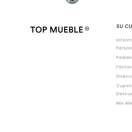
SU C
Inform
Person
Pedido
Factur
Direcc
Cupon
Descu
Mis Al