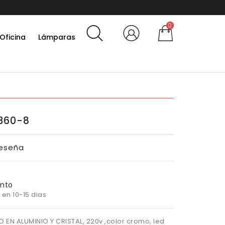
0
Oficina
Lámparas
360-8
Reseña
nto
 en 10-15 dias
EN ALUMINIO Y CRISTAL, 220v ,color cromo, led