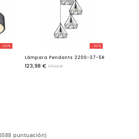
-30%
-30%
+ Colores
Lámpara Pendants 2200-37-5R
Lámpara 
Precio
Precio
123,98 €
128,98 €
177,12 €
6588 puntuación)