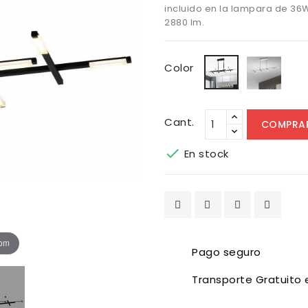
incluido en la lampara de 36W
2880 lm.
Cro
Negro
Color
Cant.
COMPRA

En stock
oom
Pago seguro
Transporte Gratuito 