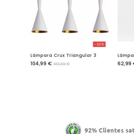
-30%
Lámpara Crux Triangular 3
Precio
Precio
104,99 €
62,99
149,99 €
92% Clientes sa