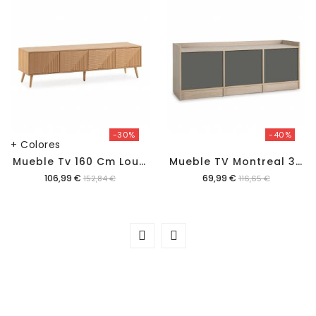
-30%
-40%
+ Colores
M
Ueble Tv 160 Cm Louise
M
Ueble TV Montreal 3 Cajones
Precio
Precio
106,99 €
69,99 €
152,84 €
116,65 €