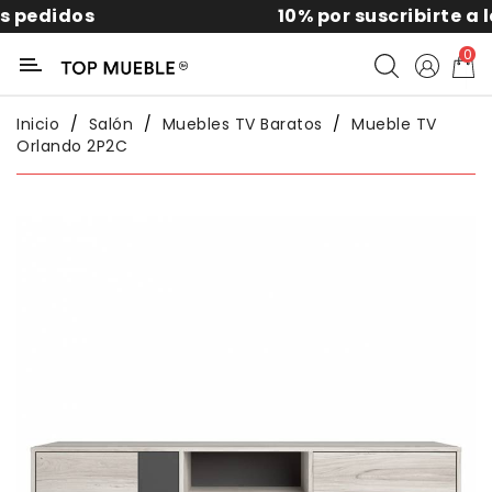
idos
10% por suscribirte a la new
Categoría
0
Liquidación
Inicio
Salón
Muebles TV Baratos
Mueble TV
Orlando 2P2C
Packs
Exterior
Sofás
Salón
Comedor
Dormitorio