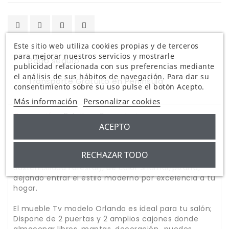
Este sitio web utiliza cookies propias y de terceros
para mejorar nuestros servicios y mostrarle
Pago seguro
publicidad relacionada con sus preferencias mediante
el análisis de sus hábitos de navegación. Para dar su
Transporte Gratuito en Península
consentimiento sobre su uso pulse el botón Acepto.
Más información
Personalizar cookies
Descripción
Detalles
Comentario
ACEPTO
Mueble de TV fabricado con melamina de alta
calidad y de larga durabilidad; Producto Certificado
RECHAZAR TODO
por la PEFC (Asociación Española para la
Sostenibilidad Forestal), de color Shamal/pizarra,
dejando entrar el estilo moderno por excelencia a tu
hogar.
El mueble Tv modelo Orlando es ideal para tu salón;
Dispone de 2 puertas y 2 amplios cajones donde