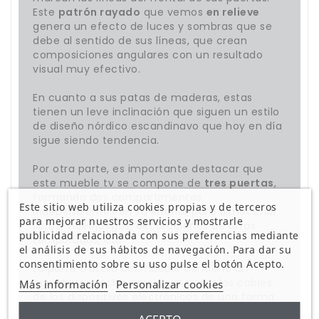
Este
patrón rayado
que vemos
en relieve
genera un efecto de luces y sombras que se
debe al sentido de sus líneas, que crean
composiciones angulares con un resultado
visual muy efectivo.
En cuanto a sus patas de maderas, estas
tienen un leve inclinación que siguen un estilo
de diseño nórdico escandinavo que hoy en día
sigue siendo tendencia.
Por otra parte, es importante destacar que
este mueble tv se compone de
tres puertas
,
formando dos compartimentos
Este sitio web utiliza cookies propias y de terceros
independientes en su interior para almacenar
para mejorar nuestros servicios y mostrarle
libros, videojuegos, decoraciones de otras
publicidad relacionada con sus preferencias mediante
temporadas, etc.
el análisis de sus hábitos de navegación. Para dar su
consentimiento sobre su uso pulse el botón Acepto.
La parte trasera del mueble contiene un
agujero ya hecho para dejar pasar los cables
Más información
Personalizar cookies
de los dispositivos electrónicos de una forma
discreta.