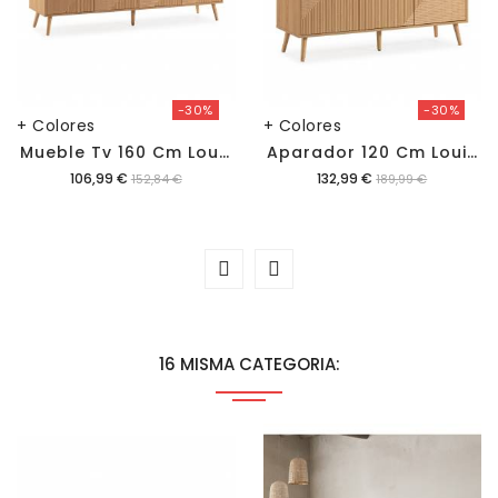
-30%
-30%
+ Colores
+ Colores
M
Ueble Tv 160 Cm Louise
A
Parador 120 Cm Louise
Precio
Precio
106,99 €
132,99 €
152,84 €
189,99 €
16 MISMA CATEGORIA: