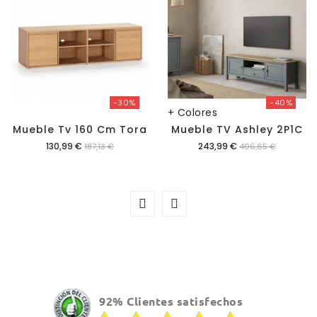
-30%
-40%
+ Colores
Mueble Tv 160 Cm Tora
Mueble TV Ashley 2P1C
Precio
Precio
130,99 €
243,99 €
187,13 €
406,65 €
92% Clientes satisfechos