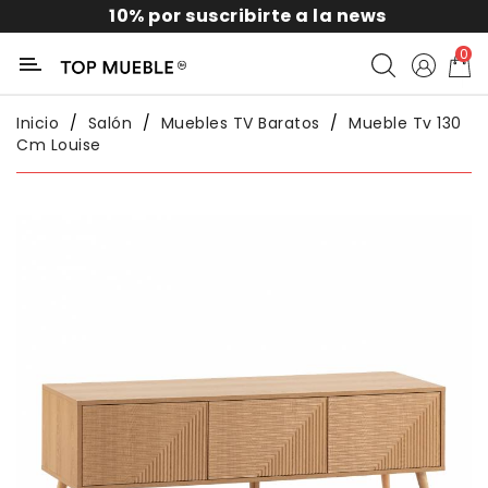
10% por suscribirte a la news
Categoría
0
Liquidación
Inicio
Salón
Muebles TV Baratos
Mueble Tv 130
Cm Louise
Packs
Exterior
Sofás
Salón
Comedor
Dormitorio