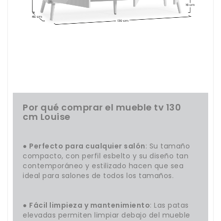
Por qué comprar el mueble tv 130
cm Louise
●
Perfecto para cualquier salón
: Su tamaño
compacto, con perfil esbelto y su diseño tan
contemporáneo y estilizado hacen que sea
ideal para salones de todos los tamaños.
●
Fácil limpieza y mantenimiento
: Las patas
elevadas permiten limpiar debajo del mueble