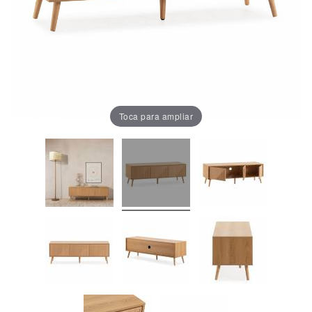
Oficina
Lámparas
Baño
Toca para ampliar