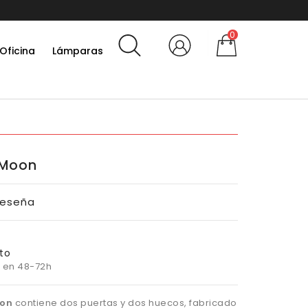
e a la news
0
Oficina
Lámparas
 Moon
Reseña
to
 en 48-72h
oon
contiene dos puertas y dos huecos, fabricado