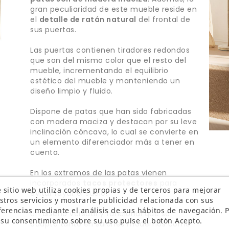
gran peculiaridad de este mueble reside en
el
detalle de ratán natural
del frontal de
sus puertas.
Las puertas contienen tiradores redondos
que son del mismo color que el resto del
mueble, incrementando el equilibrio
estético del mueble y manteniendo un
diseño limpio y fluido.
Dispone de patas que han sido fabricadas
con madera maciza y destacan por su leve
inclinación cóncava, lo cual se convierte en
un elemento diferenciador más a tener en
cuenta.
En los extremos de las patas vienen
incorporados
tacos protectores
para
 sitio web utiliza cookies propias y de terceros para mejorar
evitar rayar el suelo.
stros servicios y mostrarle publicidad relacionada con sus
ferencias mediante el análisis de sus hábitos de navegación. 
Un diseño versátil y funcional que se
 su consentimiento sobre su uso pulse el botón Acepto.
adapta tanto en salones modernos como