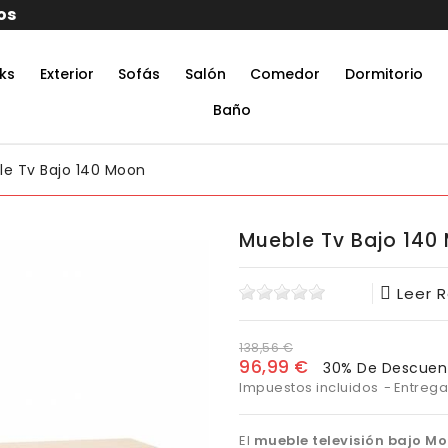
10% por suscribirt
ks
Exterior
Sofás
Salón
Comedor
Dormitorio
rmitorio De Matrimonio Completo
aciones Juveniles Modernas
 Muebles De Oficina
untos Muebles Comedor
Baño
e Tv Bajo 140 Moon
Mueble Tv Bajo 140
Leer 
138,56 €
96,99 €
30% De Descuen
Impuestos incluidos
Entrega
El
mueble televisión bajo M