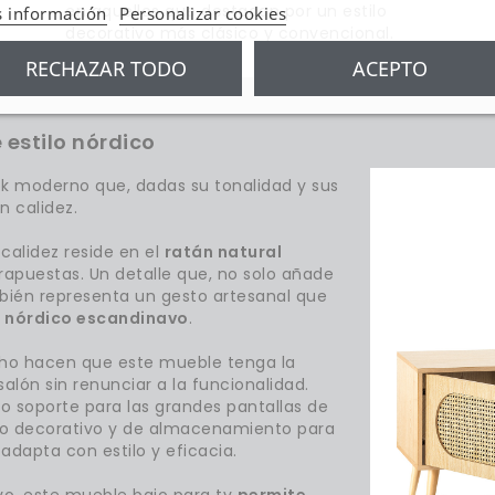
en aquellos que destacan por un estilo
 información
Personalizar cookies
decorativo más clásico y convencional.
RECHAZAR TODO
ACEPTO
 estilo nórdico
k moderno que, dadas su tonalidad y sus
n calidez.
calidez reside en el
ratán natural
apuestas. Un detalle que, no solo añade
mbién representa un gesto artesanal que
o nórdico escandinavo
.
cho hacen que este mueble tenga la
alón sin renunciar a la funcionalidad.
 soporte para las grandes pantallas de
to decorativo y de almacenamiento para
 adapta con estilo y eficacia.
ivo, este mueble bajo para tv
permite