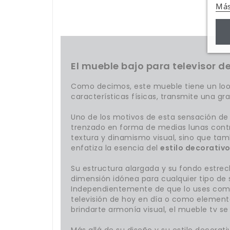
Más
El mueble bajo para televisor de
Como decimos, este mueble tiene un loo
características físicas, transmite una gra
Uno de los motivos de esta sensación de 
trenzado en forma de medias lunas contr
textura y dinamismo visual, sino que ta
enfatiza la esencia del
estilo decorativ
Su estructura alargada y su fondo estre
dimensión idónea para cualquier tipo de s
Independientemente de que lo uses como
televisión de hoy en día o como elemen
brindarte armonía visual, el mueble tv se
Más allá de su diseño y su estilo decorat