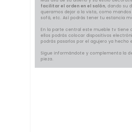
facilitar el orden en el salón
, dando su d
queramos dejar a la vista, como mandos 
sofá, etc. Así podrás tener tu estancia m
En la parte central este mueble tv tiene 
ellos podrás colocar dispositivos electrón
podrás pasarlos por el agujero ya hecho e
Sigue informándote y complementa la de
pieza.