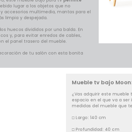
ebido lugar a los objetos que no
y accesorios multimedia, mantas para el
ás limpia y despejada.
dos huecos divididos por una balda. En
icos y, para evitar enredos de cables,
n el panel trasero del mueble.
coración de tu salón con esta bonita
Mueble tv bajo Moon
¿Vas adquirir este mueble 
espacio en el que va a ser
medidas del mueble que te
□ Largo: 140 cm
□ Profundidad: 40 cm