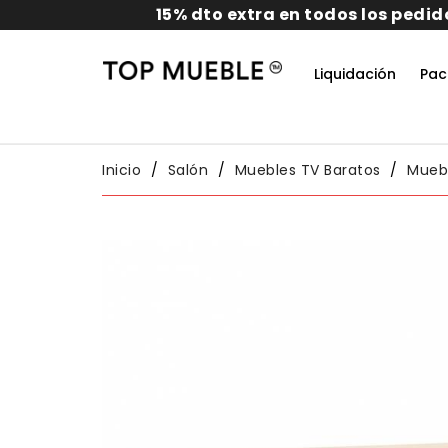
Liquidación
Pac
Do
Habit
Packs
Conj
Inicio
Salón
Muebles TV Baratos
Muebl