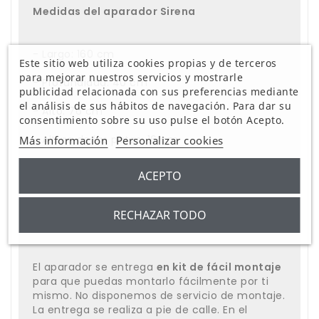
Medidas del aparador Sirena
- Largo: 160 cm
Este sitio web utiliza cookies propias y de terceros
para mejorar nuestros servicios y mostrarle
- Profundidad: 40 cm
publicidad relacionada con sus preferencias mediante
el análisis de sus hábitos de navegación. Para dar su
- Alto: 76 cm
consentimiento sobre su uso pulse el botón Acepto.
- Altura de las patas: 16 cm
Más información
Personalizar cookies
- Medidas del interior de los huecos de las
ACEPTO
puertas: 37 x 36 x 25 cm
RECHAZAR TODO
Acerca del montaje y la entrega
El aparador se entrega
en kit de fácil montaje
para que puedas montarlo fácilmente por ti
mismo. No disponemos de servicio de montaje.
La entrega se realiza a pie de calle. En el