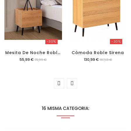
-30%
-30%
M
Esita De Noche Roble Sirena
Cómoda Roble Sirena
Precio
Precio
55,99 €
130,99 €
79,99 €
187,13 €
16 MISMA CATEGORIA: