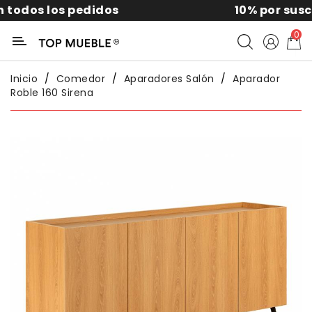
os
10% por suscribirte a la news
Categoría
0
Liquidación
Inicio
Comedor
Aparadores Salón
Aparador
Roble 160 Sirena
Packs
Exterior
Sofás
Salón
Comedor
Dormitorio