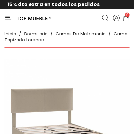
to extra en todos los pedidos
10
Categoría
0
Liquidación
Inicio
Dormitorio
Camas De Matrimonio
Cama
Tapizada Lorence
Packs
Exterior
Sofás
Salón
Comedor
Dormitorio