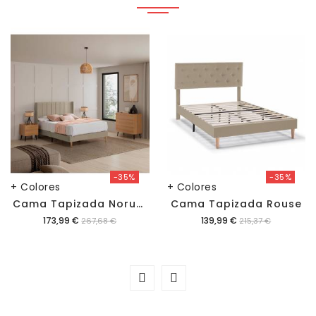
-35%
-35%
+ Colores
+ Colores
C
Ama Tapizada Noruega
Cama Tapizada Rouse
Precio
Precio
173,99 €
139,99 €
267,68 €
215,37 €