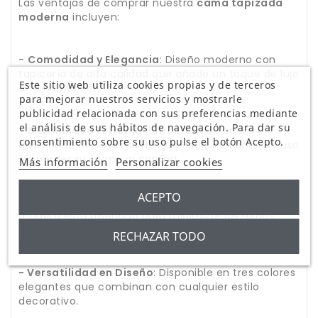
Las ventajas de comprar nuestra
cama tapizada
moderna
incluyen:
-
Comodidad y Elegancia
: Diseño moderno con
tapicería de alta calidad que añade un toque de lujo
Este sitio web utiliza cookies propias y de terceros
a tu habitación.
para mejorar nuestros servicios y mostrarle
publicidad relacionada con sus preferencias mediante
el análisis de sus hábitos de navegación. Para dar su
-
Durabilidad Extrema
: Estructura de acero y
consentimiento sobre su uso pulse el botón Acepto.
acolchado de espuma HD que aseguran años de uso
sin perder su forma ni confort.
Más información
Personalizar cookies
ACEPTO
-
Reducción de Ruido
: La base de láminas de
madera está diseñada para minimizar los ruidos,
permitiéndote disfrutar de un sueño ininterrumpido.
RECHAZAR TODO
- Versatilidad en Diseño
: Disponible en tres colores
elegantes que combinan con cualquier estilo
decorativo.