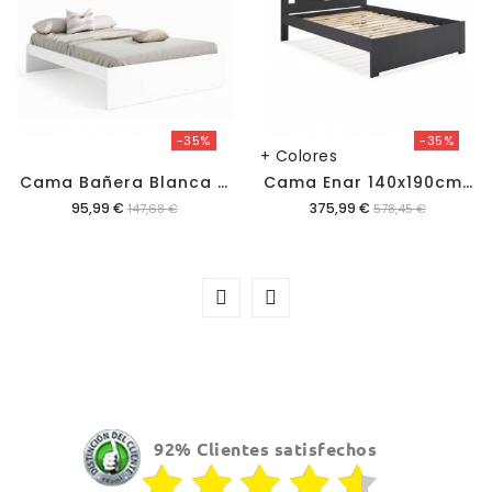
-35%
-35%
+ Colores
C
Ama Bañera Blanca Anahí 150x190 Cm
C
Ama Enar 140x190cm Con Somier
Precio
Precio
95,99 €
375,99 €
147,68 €
578,45 €
92% Clientes satisfechos