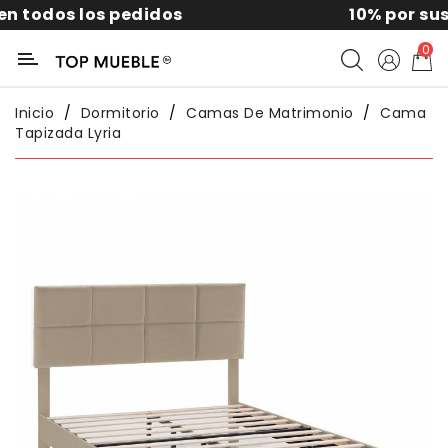
10% por suscribirte a la news
Categoría
0
Liquidación
Inicio
Dormitorio
Camas De Matrimonio
Cama
Tapizada Lyria
Packs
Exterior
Sofás
Salón
Comedor
Dormitorio