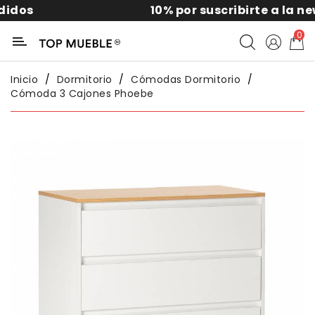
10% por suscribirte a la news
Categoría
0
Liquidación
Inicio
Dormitorio
Cómodas Dormitorio
Cómoda 3 Cajones Phoebe
Packs
Exterior
Sofás
Salón
Comedor
Dormitorio