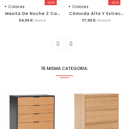
-30%
-30%
+ Colores
+ Colores
M
Esita De Noche 2 Cajones Phoebe
C
Ómoda Alta Y Estrecha Phoebe
Precio
Precio
54,99 €
117,99 €
78,56 €
168,56 €
16 MISMA CATEGORIA: