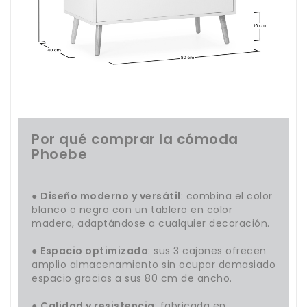
Por qué comprar la cómoda
Phoebe
●
Diseño moderno y versátil
: combina el color
blanco o negro con un tablero en color
madera, adaptándose a cualquier decoración.
●
Espacio optimizado
: sus 3 cajones ofrecen
amplio almacenamiento sin ocupar demasiado
espacio gracias a sus 80 cm de ancho.
●
Calidad y resistencia
: fabricada en