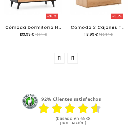
-30%
-30%
C
Ómoda Dormitorio Hopper
C
Omoda 3 Cajones Tora
Precio
Precio
133,99 €
113,99 €
191,41 €
162,84 €
92% Clientes satisfechos
(basado en 6588
puntuación)