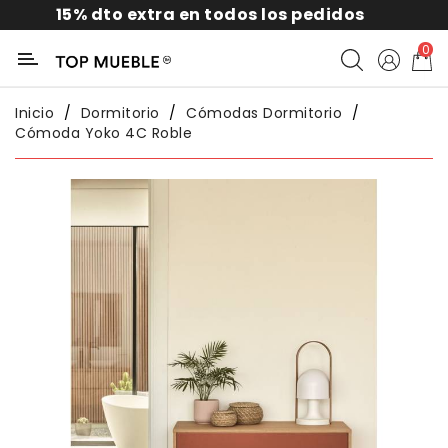
15% dto extra en todos los pedidos
Categoría
0
Liquidación
Inicio
Dormitorio
Cómodas Dormitorio
Cómoda Yoko 4C Roble
Packs
Exterior
Sofás
Salón
Comedor
Dormitorio