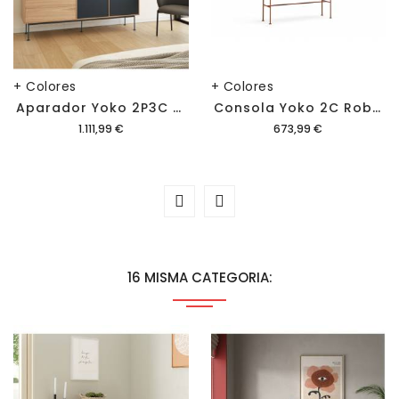
+ Colores
+ Colores
A
Parador Yoko 2P3C Roble
C
Onsola Yoko 2C Roble
Precio
Precio
1.111,99 €
673,99 €
16 MISMA CATEGORIA: