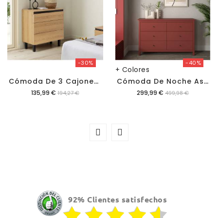
-30%
-40%
+ Colores
C
Ómoda De 3 Cajones Merina
C
Ómoda De Noche Ashley 6C
Precio
Precio
135,99 €
299,99 €
194,27 €
499,98 €
92% Clientes satisfechos