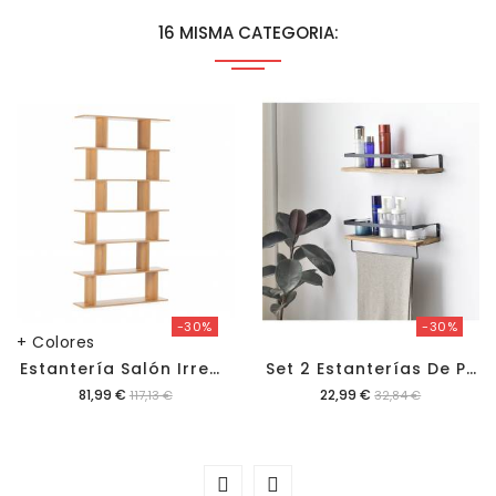
16 MISMA CATEGORIA:
-30%
-30%
+ Colores
E
Stantería Salón Irregular Daisy
S
Et 2 Estanterías De Pared Xian
Precio
Precio
81,99 €
22,99 €
117,13 €
32,84 €