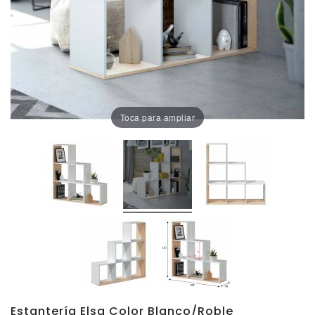
Oficina
Lámparas
Baño
Toca para ampliar
Estantería Elsa Color Blanco/roble