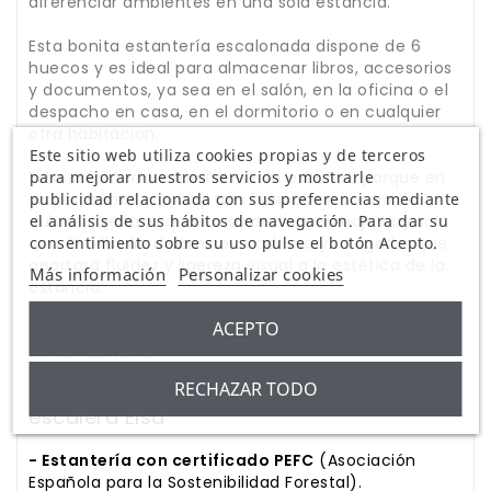
diferenciar ambientes en una sola estancia.
Esta bonita estantería escalonada dispone de 6
huecos y es ideal para almacenar libros, accesorios
y documentos, ya sea en el salón, en la oficina o el
despacho en casa, en el dormitorio o en cualquier
otra habitación.
Este sitio web utiliza cookies propias y de terceros
para mejorar nuestros servicios y mostrarle
Esta estantería tiene forma de escalera porque en
publicidad relacionada con sus preferencias mediante
su parte más alta hay tres huecos en forma de
el análisis de sus hábitos de navegación. Para dar su
cubos, mientras que en su parte más baja hay solo
consentimiento sobre su uso pulse el botón Acepto.
uno. Un diseño dinámico, moderno y acogedor que
aportará fluidez y ligereza visual a la estética de la
Más información
Personalizar cookies
estancia.
ACEPTO
¡Dale una nueva oportunidad a las paredes vacías
de tu habitación!
RECHAZAR TODO
Otras características de la estantería
escalera Elsa
- Estantería con certificado PEFC
(Asociación
Española para la Sostenibilidad Forestal).