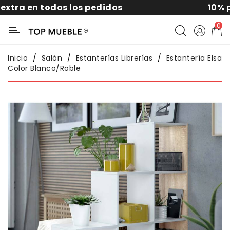
todos los pedidos
10% por suscrib
Categoría
0
Liquidación
Inicio
Salón
Estanterías Librerías
Estantería Elsa
Color Blanco/roble
Packs
Exterior
Sofás
Salón
Comedor
Dormitorio