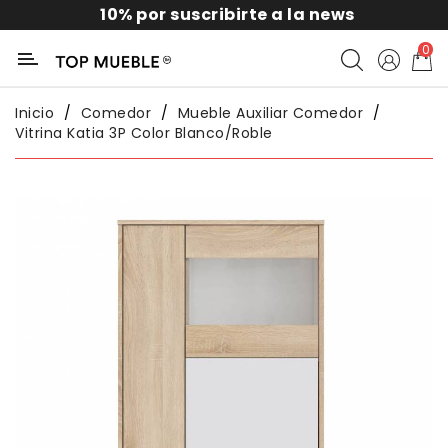
10% por suscribirte a la news
Categoría
0
Liquidación
Inicio
Comedor
Mueble Auxiliar Comedor
Vitrina Katia 3P Color Blanco/roble
Packs
Exterior
Sofás
Salón
Comedor
Dormitorio