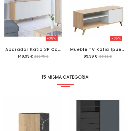
-35%
-35%
A
Parador Katia 3P Color Roble/blanco
M
Ueble TV Katia 1puerta 1estante
Precio
Precio
149,99 €
99,99 €
230,75 €
153,83 €
15 MISMA CATEGORIA: