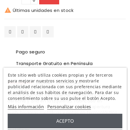

Últimas unidades en stock
Pago seguro
Transporte Gratuito en Península
Este sitio web utiliza cookies propias y de terceros
para mejorar nuestros servicios y mostrarle
Descripción
Detalles
Comentario
publicidad relacionada con sus preferencias mediante
el análisis de sus hábitos de navegación. Para dar su
Vitrina Katia con tres puertas, dos en la parte
consentimiento sobre su uso pulse el botón Acepto.
derecha y una en la izquierda. Fabricado en
Más información
Personalizar cookies
melamina de alta calidad. Sistema de apertura
push, bisagras metálicas y patas en termoplástico
de color roble.
ACEPTO
-Sistema de apertura de puertas push y bisagras