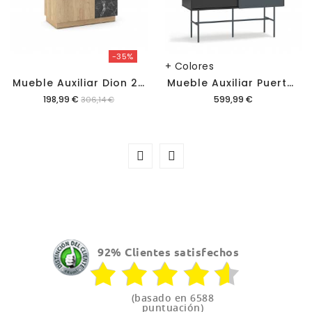
-35%
+ Colores
M
Ueble Auxiliar Dion 2 Puertas
M
Ueble Auxiliar Puerta Corredera Nube
Precio
Precio
198,99 €
599,99 €
306,14 €
92% Clientes satisfechos
(basado en 6588
puntuación)