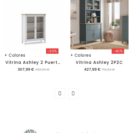
-30%
-40%
+ Colores
+ Colores
V
Itrina Ashley 2 Puertas
Vitrina Ashley 2P2C
Precio
Precio
307,99 €
427,99 €
439,99 €
713,32 €