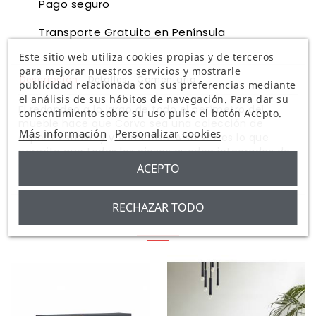
Pago seguro
Transporte Gratuito en Península
Este sitio web utiliza cookies propias y de terceros
para mejorar nuestros servicios y mostrarle
Descripción
Detalles
Comentario
publicidad relacionada con sus preferencias mediante
el análisis de sus hábitos de navegación. Para dar su
El redondeo a lo largo de todo el perímetro del
consentimiento sobre su uso pulse el botón Acepto.
mueble hace que Corvo sea una colección de
Más información
Personalizar cookies
aspecto suave y voluminoso. A su vez es lo que
permite que todas las piezas queden integradas de
manera precisa sin necesidad de piezas extra,
ACEPTO
generando un aspecto mucho mas limpio.
RECHAZAR TODO
ARTÍCULO RELACIONADO