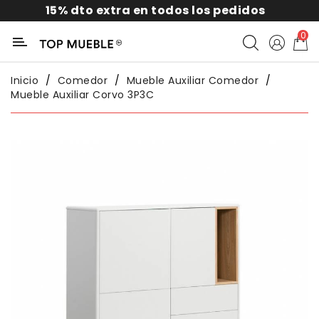
15% dto extra en todos los pedidos
Categoría
0
Liquidación
Inicio
Comedor
Mueble Auxiliar Comedor
Mueble Auxiliar Corvo 3P3C
Packs
Exterior
Sofás
Salón
Comedor
Dormitorio