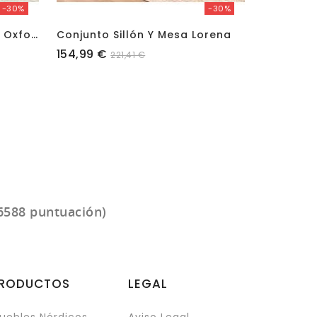
-30%
-30%
+ Colores
C
Onjunto Escritorio Y Silla Oxford
Conjunto Sillón Y Mesa Lorena
Precio
Precio
154,99 €
122,99 €
221,41 €
6588 puntuación)
RODUCTOS
LEGAL