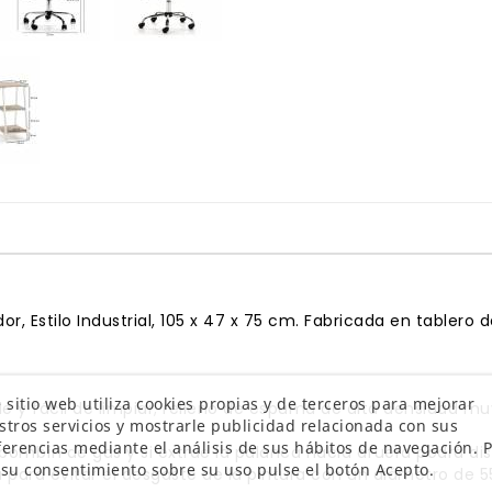
r, Estilo Industrial, 105 x 47 x 75 cm. Fabricada en tablero
 sitio web utiliza cookies propias y de terceros para mejorar
le y fácil de limpiar; relleno de espuma de alta densidad 
stros servicios y mostrarle publicidad relacionada con sus
ferencias mediante el análisis de sus hábitos de navegación. 
mbín de gas y si extrae la palanca hacia afuera podrá disf
 su consentimiento sobre su uso pulse el botón Acepto.
a para evitar el desgaste de la pintura con un diámetro d