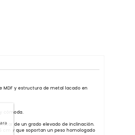
 de MDF y estructura de metal lacado en
muy cómoda.
Para
rutar de un grado elevado de inclinación.
e 55 cm y que soportan un peso homologado