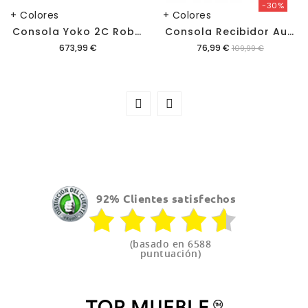
-30%
+ Colores
+ Colores
C
Onsola Yoko 2C Roble
C
Onsola Recibidor Auran
Precio
Precio
673,99 €
76,99 €
109,99 €
92% Clientes satisfechos
(basado en 6588
puntuación)