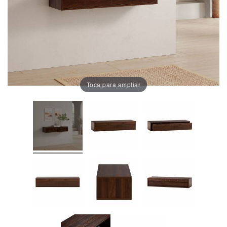
Oficina
Lámparas
Baño
Toca para ampliar