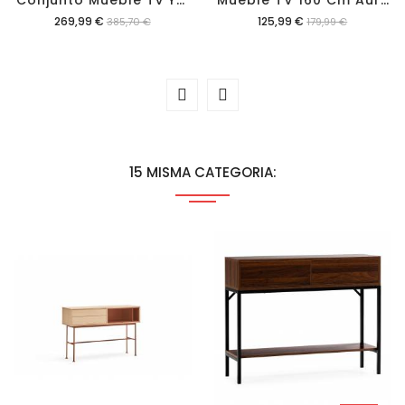
Precio
Precio
269,99 €
125,99 €
385,70 €
179,99 €
15 MISMA CATEGORIA: