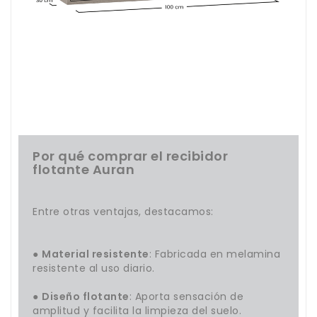
Por qué comprar el recibidor
flotante Auran
Entre otras ventajas, destacamos:
●
Material resistente
: Fabricada en melamina
resistente al uso diario.
●
Diseño flotante
: Aporta sensación de
amplitud y facilita la limpieza del suelo.