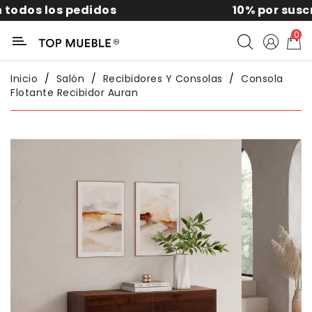
10% por suscribirte a la news
Categoría
0
Liquidación
Inicio
Salón
Recibidores Y Consolas
Consola
Flotante Recibidor Auran
Packs
Exterior
Sofás
Salón
Comedor
Dormitorio