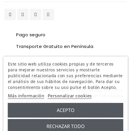
Pago seguro
Transporte Gratuito en Península
Este sitio web utiliza cookies propias y de terceros
Descripción
Detalles
Comentario
para mejorar nuestros servicios y mostrarle
publicidad relacionada con sus preferencias mediante
Características de la sillas de comedor:
el análisis de sus hábitos de navegación. Para dar su
consentimiento sobre su uso pulse el botón Acepto.
- Estas sillas tienen el respaldo redondeado con una
Más información
Personalizar cookies
raya horizontal en la parte superior. Están fabricadas
en tela de poliéster y acolchado para aportar la
mayor comodidad. Las patas son de metal lacadas
ACEPTO
en color negro.
- Su gran variedad de colores la hace llamativa y
actual.
RECHAZAR TODO