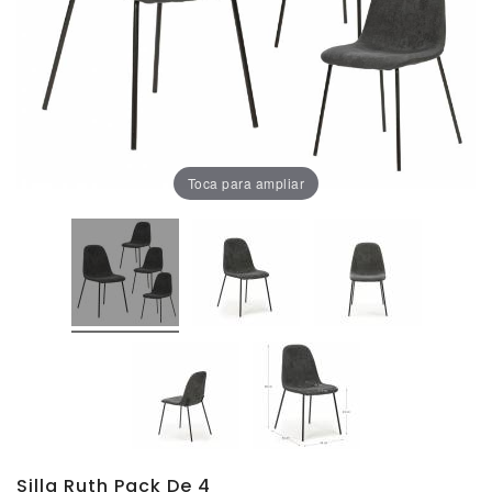
Oficina
Lámparas
Baño
Toca para ampliar
Silla Ruth Pack De 4