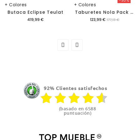
-30%
+ Colores
+ Colores
T
Aburetes Nola Pack De 2
Butaca Eclipse Teulat
Precio
Precio
419,99 €
123,99 €
177,13 €
92% Clientes satisfechos
(basado en 6588
puntuación)