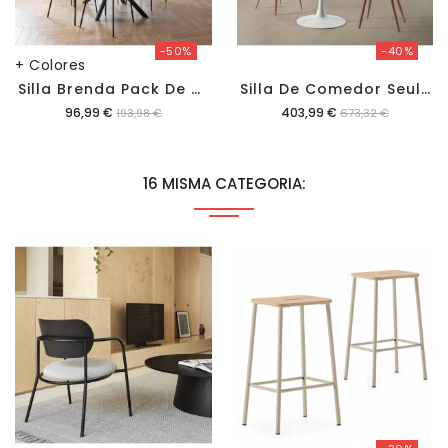
-50%
-40%
+ Colores
S
Illa Brenda Pack De 2 Uds
S
Illa De Comedor Seul Pack De 4
Precio
Precio
96,99 €
403,99 €
193,98 €
673,32 €
16 MISMA CATEGORIA: