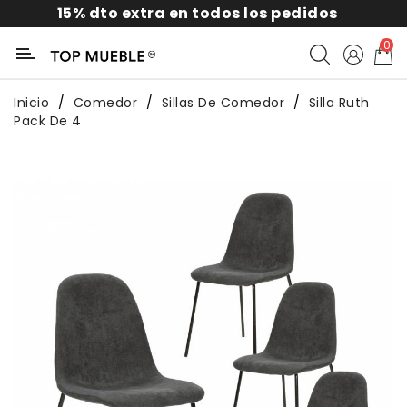
15% dto extra en todos los pedidos
Categoría
0
Liquidación
Inicio
Comedor
Sillas De Comedor
Silla Ruth
Pack De 4
Packs
Exterior
Sofás
Salón
Comedor
Dormitorio