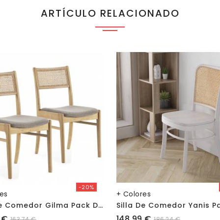
ARTÍCULO RELACIONADO
-20%
res
+ Colores
S
Illa De Comedor Gilma Pack De 2
Precio
 €
148,99 €
163,74 €
186,24 €