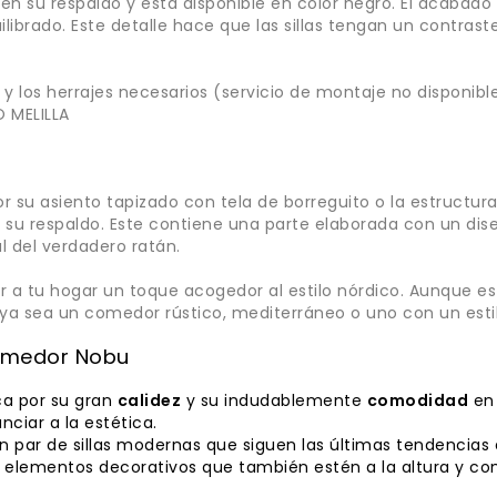
n su respaldo y está disponible en color negro. El acabado 
librado. Este detalle hace que las sillas tengan un contrast
y los herrajes necesarios (servicio de montaje no disponible
 MELILLA
or su asiento tapizado con tela de borreguito o la estruc
su respaldo. Este contiene una parte elaborada con un diseño
l del verdadero ratán.
r a tu hogar un toque acogedor al estilo nórdico. Aunque e
os, ya sea un comedor rústico, mediterráneo o uno con un e
comedor Nobu
aca por su gran
calidez
y su indudablemente
comodidad
en 
ciar a la estética.
n par de sillas modernas que siguen las últimas tendencias
elementos decorativos que también estén a la altura y comb