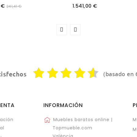
Precio
 €
1.541,00 €
241,41 €
(basado en 
tisfechos
UENTA
INFORMACIÓN
P
ación
Muebles baratos online |
M
al
Topmueble.com
M
València