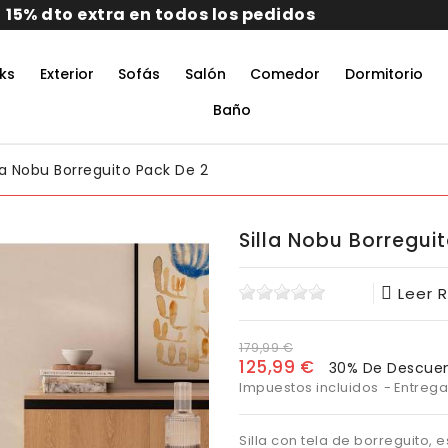
ks
Exterior
Sofás
Salón
Comedor
Dormitorio
rmitorio De Matrimonio Completo
aciones Juveniles Modernas
 Muebles De Oficina
untos Muebles Comedor
Baño
lla Nobu Borreguito Pack De 2
Silla Nobu Borregui
Leer 
179,99 €
125,99 €
30% De Descue
Impuestos incluidos
Entrega
Silla con tela de borreguito