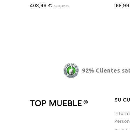
Precio
Precio
403,99 €
168,99
673,32 €
92% Clientes sa
SU C
Inform
Person