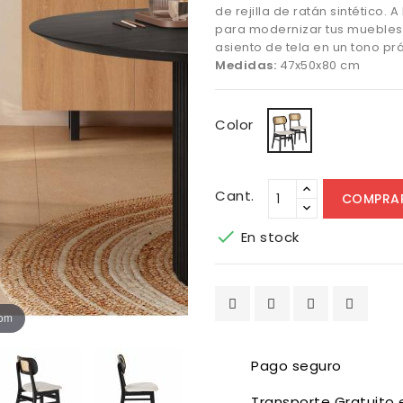
de rejilla de ratán sintético
para modernizar tus muebles 
asiento de tela en un tono p
Medidas:
47x50x80 cm
Negro
Color
Cant.
COMPRA

En stock
oom
Pago seguro
Transporte Gratuito 