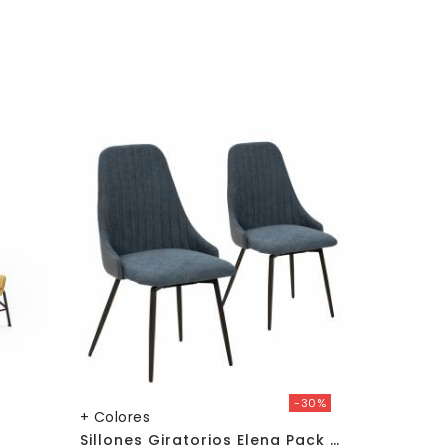
-30%
+ Colores
+ Colores
S
Illones Giratorios Elena Pack De 2
Silla UMA