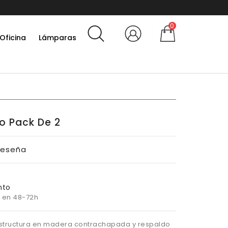
0
Oficina
Lámparas
to Pack De 2
Reseña
nto
 en 48-72h
, estructura en madera contrachapada y respaldo