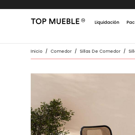
% dto extra en todos los pedidos
Liquidación
Pac
Do
Habit
Packs
Conj
Inicio
Comedor
Sillas De Comedor
Si