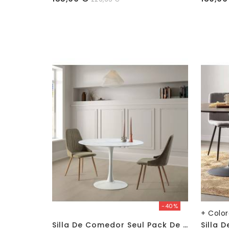
-40%
+ Colo
S
Illa De Comedor Seul Pack De 4