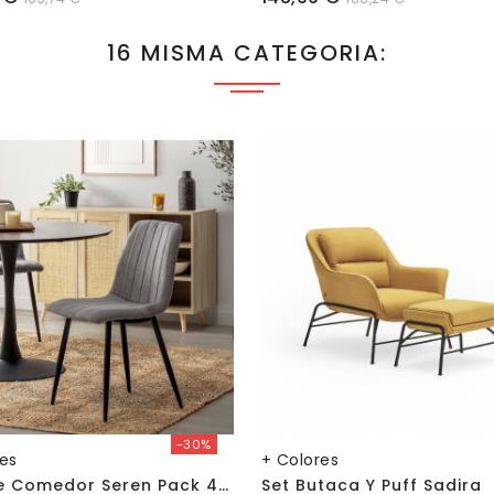
16 MISMA CATEGORIA:
-30%
res
+ Colores
S
Illa De Comedor Seren Pack 4 Uds.
Set Butaca Y Puff Sadira