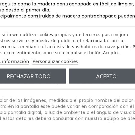
orreguito como la madera contrachapada es fácil de limpiar,
e desde el primer día.
rincipalmente construidas de madera contrachapada pueden
 sitio web utiliza cookies propias y de terceros para mejorar
stros servicios y mostrarle publicidad relacionada con sus
ferencias mediante el análisis de sus hábitos de navegación. 
 su consentimiento sobre su uso pulse el botón Acepto.
 información
Personalizar cookies
RECHAZAR TODO
ACEPTO
s son indivisibles en este pack, ambas del mismo color.
lor de las imágenes, medidas o el propio nombre del color
ra en la pantalla este puede variar en comparación con el c
ropia pantalla digital, la luz de ambiente o el ángulo de visua
 estos detalles deberá consultar con nuestro equipo de aten