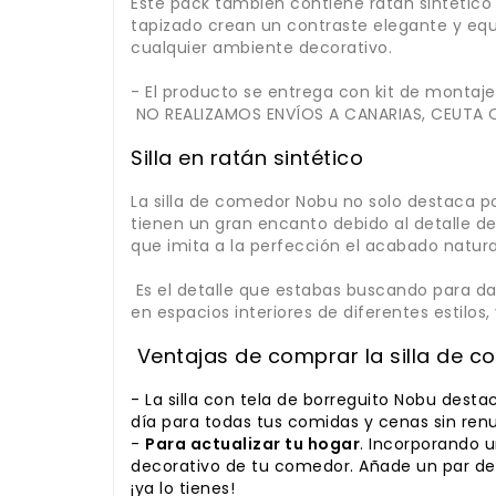
Este pack también contiene ratán sintético e
tapizado crean un contraste elegante y equi
cualquier ambiente decorativo.
- El producto se entrega con kit de montaje 
NO REALIZAMOS ENVÍOS A CANARIAS, CEUTA O
Silla en ratán sintético
La silla de comedor Nobu no solo destaca p
tienen un gran encanto debido al detalle de 
que imita a la perfección el acabado natura
Es el detalle que estabas buscando para da
en espacios interiores de diferentes estil
Ventajas de comprar la silla de 
- La silla con tela de borreguito Nobu dest
día para todas tus comidas y cenas sin renun
-
Para actualizar tu hogar
. Incorporando u
decorativo de tu comedor. Añade un par de 
¡ya lo tienes!