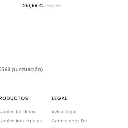
Precio
Precio
251,99 €
359,99 €
359,99 €
6588 puntuación)
RODUCTOS
LEGAL
uebles Nórdicos
Aviso Legal
uebles Industriales
Condiciones De