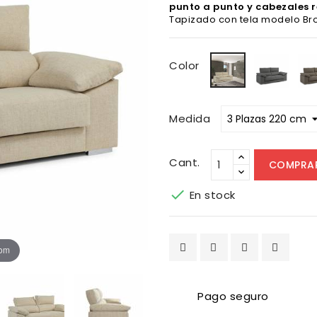
punto a punto y cabezales r
Tapizado con tela modelo Bron
Bronx
Bronx
Color
Antra
Beige
Medida
Cant.
COMPRA

En stock
oom
Pago seguro