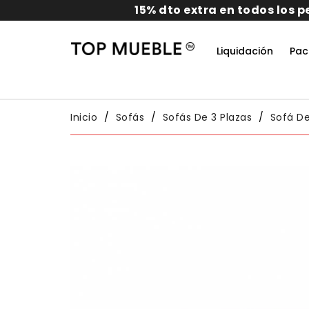
Liquidación
Pac
Do
Habit
Packs
Conj
Inicio
Sofás
Sofás De 3 Plazas
Sofá De