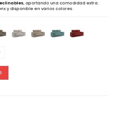
eclinables
, aportando una comodidad extra.
x y disponible en varios colores.
Bronx
Bronx
Bronx
Bronx
Bronx
cita
Smoke
Gris
Piedra
Agave
Rojo
Claro
R