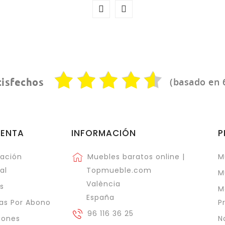
(basado en 
tisfechos
UENTA
INFORMACIÓN
P
ación
Muebles baratos online |
M
al
Topmueble.com
M
València
s
M
España
as Por Abono
P
96 116 36 25
iones
N