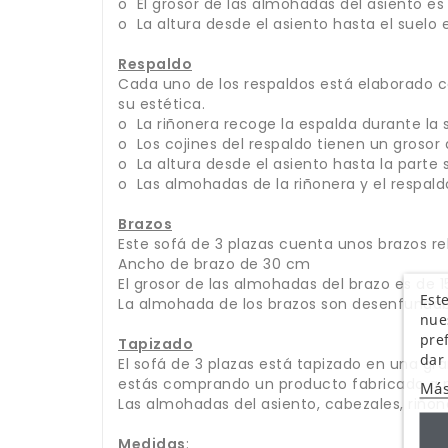
o El grosor de las almohadas del asiento e
o La altura desde el asiento hasta el suelo
Respaldo
Cada uno de los respaldos está elaborado c
su estética.
o La riñonera recoge la espalda durante l
o Los cojines del respaldo tienen un grosor
o La altura desde el asiento hasta la parte
o Las almohadas de la riñonera y el respal
Brazos
Este sofá de 3 plazas cuenta unos brazos r
Ancho de brazo de 30 cm
El grosor de las almohadas del brazo es de 
Este
La almohada de los brazos son desenfundab
nue
pre
Tapizado
dar
El sofá de 3 plazas está tapizado en una gra
estás comprando un producto fabricado a me
Más
Las almohadas del asiento, cabezales, riño
Medidas
: