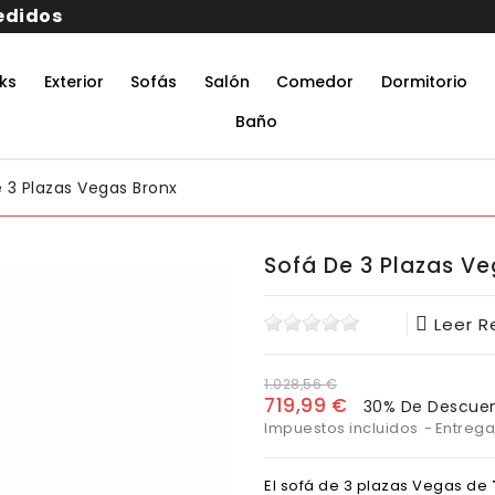
ks
Exterior
Sofás
Salón
Comedor
Dormitorio
rmitorio De Matrimonio Completo
aciones Juveniles Modernas
 Muebles De Oficina
untos Muebles Comedor
Baño
 3 Plazas Vegas Bronx
Sofá De 3 Plazas Ve
Leer 
1.028,56 €
719,99 €
30% De Descue
Impuestos incluidos
Entrega
El sofá de 3 plazas Vegas de