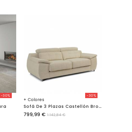
-30%
-30%
+ Colores
+ Colores
S
Ofá De 3 Plazas Castellón Bronx
ura
Sofá De 
Precio
Precio
799,99 €
939,99 €
1.142,84 €