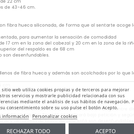
s de 22 cm
 es de 43-46 cm.
on fibra hueca siliconada, de forma que al sentarte acoge 
a sentada, para aumentar la sensación de comodidad
 de 17 cm en la zona del cabezal y 20 cm en la zona de la ri
 superior del respaldo es de 68 cm
do son desenfundables.
ellenos de fibra hueca y además son acolchados por lo que
15 cm
 sitio web utiliza cookies propias y de terceros para mejorar
les mediante cremallera.
stros servicios y mostrarle publicidad relacionada con sus
ferencias mediante el análisis de sus hábitos de navegación. 
 su consentimiento sobre su uso pulse el botón Acepto.
n variedad de tonos de tela. La posibilidad de elegir entre d
dida en España. Tu sofá se realizará bajo petición y según
 información
Personalizar cookies
neras y almohada de brazo de este sofá son desenfundables
RECHAZAR TODO
ACEPTO