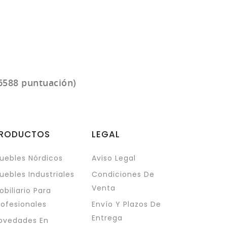
6588 puntuación)
RODUCTOS
LEGAL
uebles Nórdicos
Aviso Legal
uebles Industriales
Condiciones De
Venta
obiliario Para
rofesionales
Envío Y Plazos De
Entrega
ovedades En