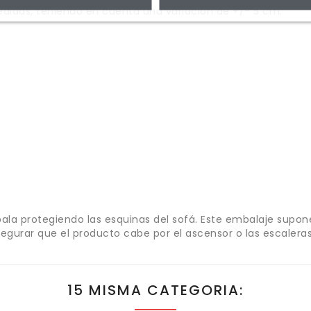
medidas, teniendo en cuenta una variación de +/- 5 cm:
ala protegiendo las esquinas del sofá. Este embalaje supon
segurar que el producto cabe por el ascensor o las escaleras
15 MISMA CATEGORIA: