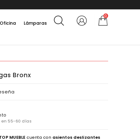
10% por suscribirte a la news
0
Oficina
Lámparas
gas Bronx
Reseña
nto
 en 55-60 días
TOP MUEBLE
cuenta con
asientos deslizantes