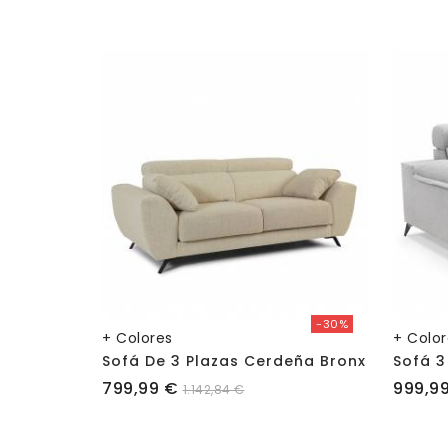
-30%
+ Colores
+ Colo
Sofá De 3 Plazas Cerdeña Bronx
Sofá 3
Precio
Precio
799,99 €
999,9
1.142,84 €