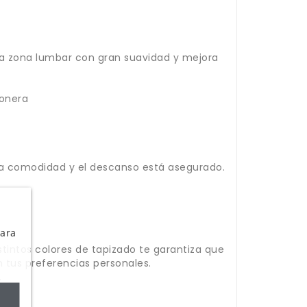
la zona lumbar con gran suavidad y mejora
ñonera
 la comodidad y el descanso está asegurado.
Para
istintos colores de tapizado te garantiza que
 tus preferencias personales.
.