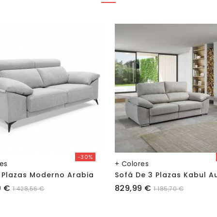
-30%
res
+ Colores
 Plazas Moderno Arabia
Sofá De 3 Plazas Kabul A
Precio
9 €
829,99 €
1.428,56 €
1.185,70 €