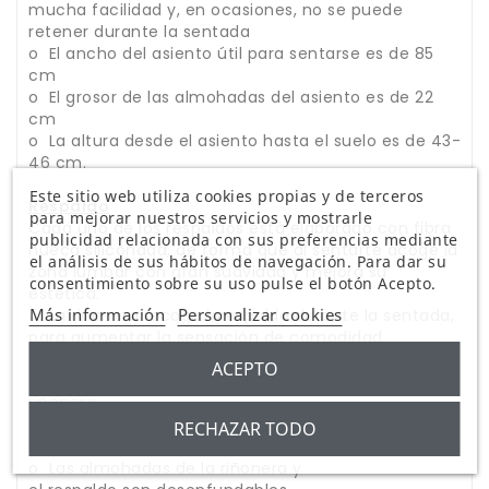
mucha facilidad y, en ocasiones, no se puede
retener durante la sentada
o El ancho del asiento útil para sentarse es de 85
cm
o El grosor de las almohadas del asiento es de 22
cm
o La altura desde el asiento hasta el suelo es de 43-
46 cm.
Este sitio web utiliza cookies propias y de terceros
Respaldo
para mejorar nuestros servicios y mostrarle
Cada uno de los respaldos está elaborado con fibra
publicidad relacionada con sus preferencias mediante
hueca siliconada, de forma que al sentarte acoge la
el análisis de sus hábitos de navegación. Para dar su
zona lumbar con gran suavidad y mejora su
consentimiento sobre su uso pulse el botón Acepto.
estética.
Más información
Personalizar cookies
o La riñonera recoge la espalda durante la sentada,
para aumentar la sensación de comodidad
o Los cojines del respaldo tienen un grosor de 17
ACEPTO
cm en la zona del cabezal y 20 cm en la zona de la
riñonera
o La altura desde el asiento hasta la parte superior
RECHAZAR TODO
del respaldo es de 64 cm
o Las almohadas de la riñonera y