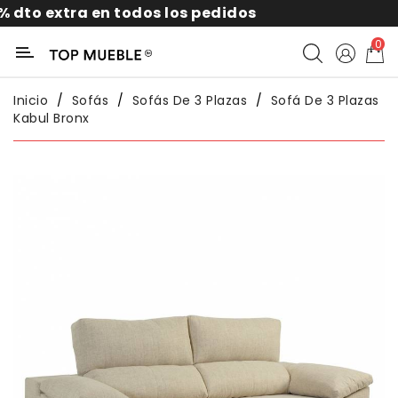
a en todos los pedidos
10% por s
Categoría
0
Liquidación
Inicio
Sofás
Sofás De 3 Plazas
Sofá De 3 Plazas
Kabul Bronx
Packs
Exterior
Sofás
Salón
Comedor
Dormitorio