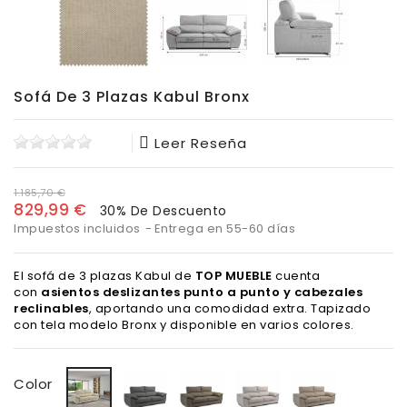
Sofá De 3 Plazas Kabul Bronx
Leer Reseña
1.185,70 €
829,99 €
30% De Descuento
Impuestos incluidos
Entrega en 55-60 días
El sofá de 3 plazas Kabul de
TOP MUEBLE
cuenta
con
asientos deslizantes punto a punto y cabezales
reclinables
, aportando una comodidad extra. Tapizado
con tela modelo Bronx y disponible en varios colores.
Bronx
Bronx
Bronx
Bronx
Bronx
Color
Antracita
Smoke
Gris
Piedra
Beige