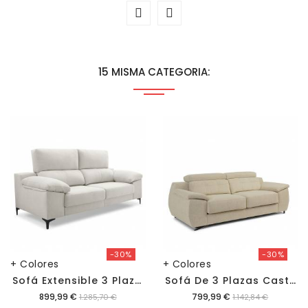
15 MISMA CATEGORIA:
-30%
-30%
+ Colores
+ Colores
S
Ofá Extensible 3 Plazas Ness
S
Ofá De 3 Plazas Castellón Bronx
Precio
Precio
899,99 €
799,99 €
1.285,70 €
1.142,84 €