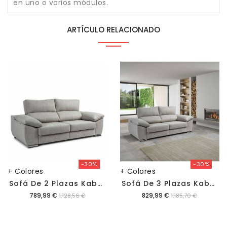
en uno o varios módulos.
ARTÍCULO RELACIONADO
-30%
-30%
+ Colores
+ Colores
S
Ofá De 2 Plazas Kabul Aura
S
Ofá De 3 Plazas Kabul Aura
Precio
Precio
789,99 €
829,99 €
1.128,56 €
1.185,70 €