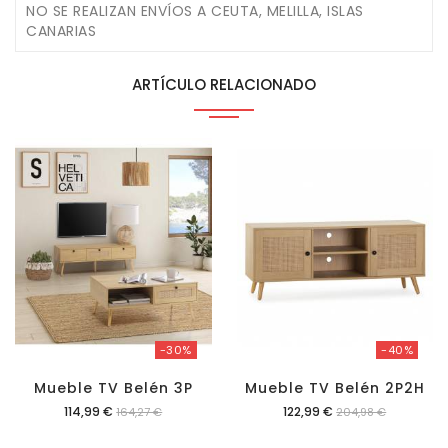
NO SE REALIZAN ENVÍOS A CEUTA, MELILLA, ISLAS
CANARIAS
ARTÍCULO RELACIONADO
-30%
-40%
Mueble TV Belén 3P
Mueble TV Belén 2P2H
Precio
Precio
114,99 €
122,99 €
164,27 €
204,98 €