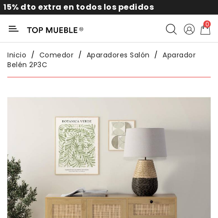
o extra en todos los pedidos
10%
Categoría
0
Liquidación
Inicio
Comedor
Aparadores Salón
Aparador
Belén 2P3C
Packs
Exterior
Sofás
Salón
Comedor
Dormitorio