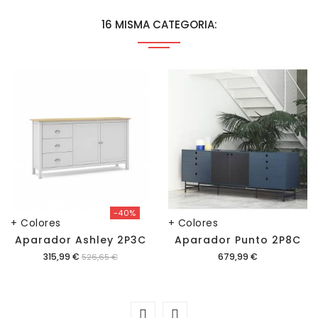
16 MISMA CATEGORIA:
-40%
+ Colores
+ Colores
Aparador Ashley 2P3C
Aparador Punto 2P8C
Precio
Precio
315,99 €
679,99 €
526,65 €