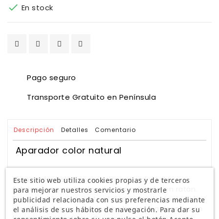

En stock
Pago seguro
Transporte Gratuito en Península
Descripción
Detalles
Comentario
Aparador color natural
El aparador Belén es de color natural y está
Este sitio web utiliza cookies propias y de terceros
fabricado en melamina de alta calidad y en ratán.
para mejorar nuestros servicios y mostrarle
Esta combinación, junto al diseño moderno de este
publicidad relacionada con sus preferencias mediante
mueble, hace que nos inspire hacia una decoración
el análisis de sus hábitos de navegación. Para dar su
ligeramente rústica. ¿Quieres dar a tu salón