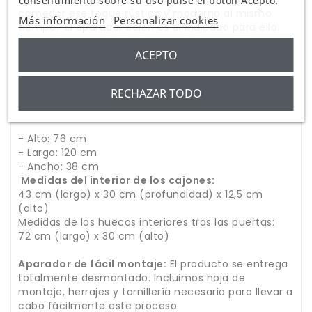
consentimiento sobre su uso pulse el botón Acepto.
comedor ese toque rústico y moderno al mismo
Más información
Personalizar cookies
tiempo? El aparador Belén es el indicado para ello.
Transmite autenticidad y un ambiente cálido que
ACEPTO
embellecerá tu estancia favorita.
RECHAZAR TODO
Medidas del aparador Belén:
- Alto: 76 cm
- Largo: 120 cm
- Ancho: 38 cm
Medidas del interior de los cajones:
43 cm (largo) x 30 cm (profundidad) x 12,5 cm
(alto)
Medidas de los huecos interiores tras las puertas:
72 cm (largo) x 30 cm (alto)
Aparador de fácil montaje:
El producto se entrega
totalmente desmontado. Incluimos hoja de
montaje, herrajes y tornillería necesaria para llevar a
cabo fácilmente este proceso.