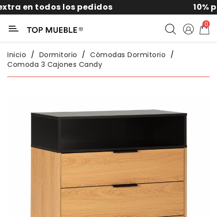
 pedidos
10% por suscribirte a la
Categoría
0
Liquidación
Inicio
Dormitorio
Cómodas Dormitorio
Comoda 3 Cajones Candy
Packs
Exterior
Sofás
Salón
Comedor
Dormitorio