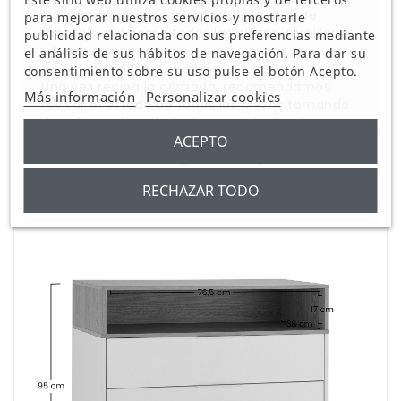
interior del embalaje incluimos la hoja de
para mejorar nuestros servicios y mostrarle
montaje, así como todas las piezas, tornillería
publicidad relacionada con sus preferencias mediante
y herrajes necesarios.
el análisis de sus hábitos de navegación. Para dar su
consentimiento sobre su uso pulse el botón Acepto.
Una vez reciba la cómoda, recomendamos
Más información
Personalizar cookies
revisar el estado de todas las piezas tomando
de referencia su hoja de montaje. En el caso
ACEPTO
de que alguna de las piezas haya llegado en
mal estado o no venga incluida, por favor,
contacte con nosotros para poder gestionar su
RECHAZAR TODO
incidencia lo antes posible.