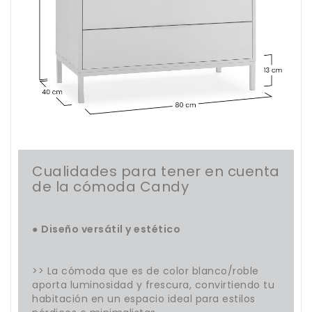
Cualidades para tener en cuenta
de la cómoda Candy
●
Diseño versátil y estético
>> La cómoda que es de color blanco/roble
aporta luminosidad y frescura, convirtiendo tu
habitación en un espacio ideal para estilos