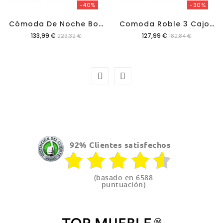
-40%
-30%
C
Ómoda De Noche Bonnie 3c
C
Omoda Roble 3 Cajones Rachele
Precio
Precio
133,99 €
127,99 €
223,32 €
182,84 €
92% Clientes satisfechos
(basado en 6588
puntuación)