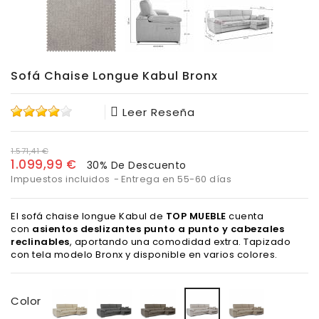
Sofá Chaise Longue Kabul Bronx
Leer Reseña
1.571,41 €
1.099,99 €
30% De Descuento
Impuestos incluidos
Entrega en 55-60 días
El sofá chaise longue Kabul de
TOP MUEBLE
cuenta
con
asientos deslizantes punto a punto y cabezales
reclinables
, aportando una comodidad extra. Tapizado
con tela modelo Bronx y disponible en varios colores.
Bronx
Bronx
Bronx
Bronx
Bronx
Color
Beige
Antracita
Smoke
Piedra
Gris