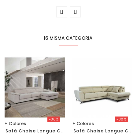
16 MISMA CATEGORIA:
-30%
-30%
+ Colores
+ Colores
S
Ofá Chaise Longue Castellón Bronx
S
Ofá Chaise Longue Cerdeña Aura