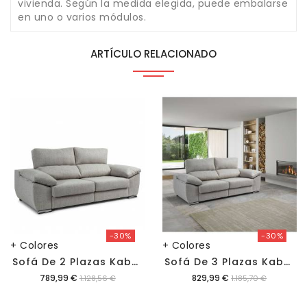
vivienda. Según la medida elegida, puede embalarse
en uno o varios módulos.
ARTÍCULO RELACIONADO
-30%
-30%
+ Colores
+ Colores
S
Ofá De 2 Plazas Kabul Aura
S
Ofá De 3 Plazas Kabul Aura
Precio
Precio
789,99 €
829,99 €
1.128,56 €
1.185,70 €