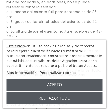
mucha facilidad y, en ocasiones, no se puede
retener durante la sentada
o El ancho del asiento útil para sentarse es de 85
cm
o El grosor de las almohadas del asiento es de 22
cm
o La altura desde el asiento hasta el suelo es de 43-
46 cm
Respaldo
Este sitio web utiliza cookies propias y de terceros
Cada uno de los respaldos está elaborado con fibra
para mejorar nuestros servicios y mostrarle
hueca siliconada, de forma que al sentarte acoge la
publicidad relacionada con sus preferencias mediante
zona lumbar con gran suavidad y mejora su
el análisis de sus hábitos de navegación. Para dar su
estética.
consentimiento sobre su uso pulse el botón Acepto.
o La riñonera recoge la espalda durante la sentada,
Más información
Personalizar cookies
para aumentar la sensación de comodidad
o Los cojines del respaldo tienen un grosor de 17
ACEPTO
cm en la zona del cabezal y 20 cm en la zona de la
riñonera
o La altura desde el asiento hasta la parte superior
RECHAZAR TODO
del respaldo es de 64 cm
o Las almohadas de la riñonera y