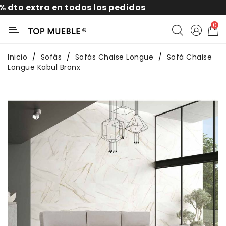
 en todos los pedidos
10% por su
Categoría
0
Liquidación
Inicio
Sofás
Sofás Chaise Longue
Sofá Chaise
Longue Kabul Bronx
Packs
Exterior
Sofás
Salón
Comedor
Dormitorio