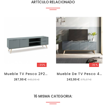
ARTÍCULO RELACIONADO
-35%
-35%
M
Ueble TV Pesco 2P2C2H Verde Kaki/cera
M
Ueble De TV Pesco 4P Verde Kaki/cera
Precio
Precio
287,99 €
243,99 €
443,06 €
375,37 €
16 MISMA CATEGORIA: