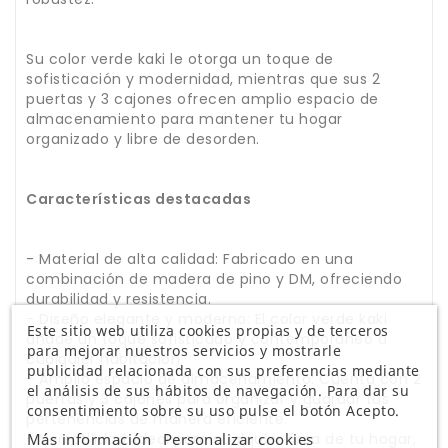
Su color verde kaki le otorga un toque de
sofisticación y modernidad, mientras que sus 2
puertas y 3 cajones ofrecen amplio espacio de
almacenamiento para mantener tu hogar
organizado y libre de desorden.
Características destacadas
- Material de alta calidad: Fabricado en una
combinación de madera de pino y DM, ofreciendo
durabilidad y resistencia.
- Diseño elegante y moderno: El color verde kaki
Este sitio web utiliza cookies propias y de terceros
añade un toque sofisticado y contemporáneo a
para mejorar nuestros servicios y mostrarle
cualquier habitación.
publicidad relacionada con sus preferencias mediante
- Amplio espacio de almacenamiento: Cuenta con 2
el análisis de sus hábitos de navegación. Para dar su
puertas y 3 cajones para organizar y guardar tus
consentimiento sobre su uso pulse el botón Acepto.
pertenencias de manera eficiente.
Más información
Personalizar cookies
- Versatilidad: Ideal para cualquier área de tu hogar,