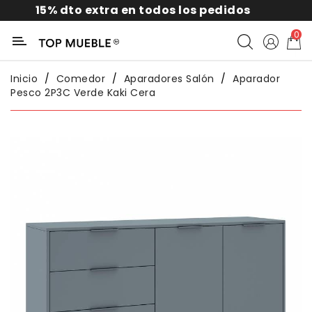
15% dto extra en todos los pedidos
Categoría
0
Liquidación
Inicio
Comedor
Aparadores Salón
Aparador
Pesco 2P3C Verde Kaki Cera
Packs
Exterior
Sofás
Salón
Comedor
Dormitorio