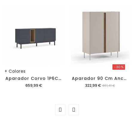
-30%
+ Colores
A
Parador Corvo 1P6C 180cm
A
Parador 90 Cm Ancho Kirena
Precio
Precio
659,99 €
322,99 €
461,41 €