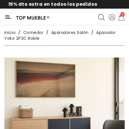
 dto extra en todos los pedidos
Categoría
0
Liquidación
Inicio
Comedor
Aparadores Salón
Aparador
Yoko 2P3C Roble
Packs
Exterior
Sofás
Salón
Comedor
Dormitorio