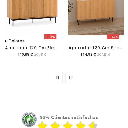
-30%
-30%
+ Colores
A
Parador 120 Cm Eleanor
A
Parador 120 Cm Sirena
Precio
Precio
140,99 €
144,99 €
201,41 €
207,13 €
92% Clientes satisfechos