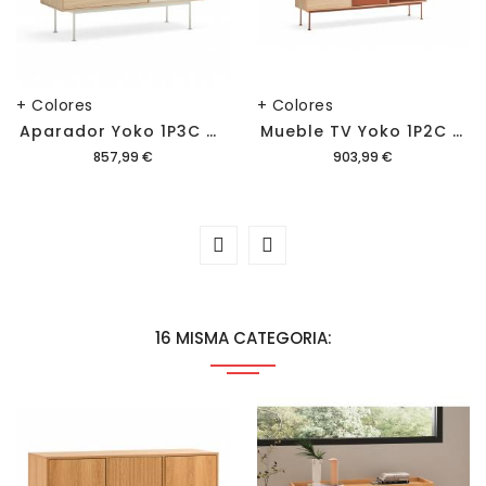
+ Colores
+ Colores
A
Parador Yoko 1P3C Roble
M
Ueble TV Yoko 1P2C Roble
Precio
Precio
857,99 €
903,99 €
16 MISMA CATEGORIA: