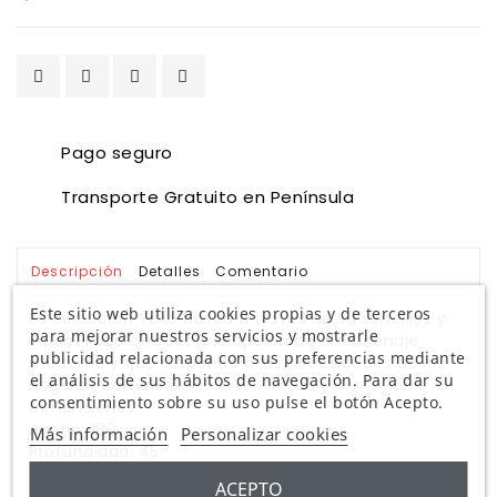
Pago seguro
Transporte Gratuito en Península
Descripción
Detalles
Comentario
Este sitio web utiliza cookies propias y de terceros
La colección Yoko busca a través de su sencillez y
para mejorar nuestros servicios y mostrarle
versatilidad ofrecer una opción de almacenaje
publicidad relacionada con sus preferencias mediante
moderna y que responda a las necesidades de los
el análisis de sus hábitos de navegación. Para dar su
hogares actuales.
consentimiento sobre su uso pulse el botón Acepto.
Dimensiones
Ancho: 180
Más información
Personalizar cookies
Profundidad: 45
Altura: 81
ACEPTO