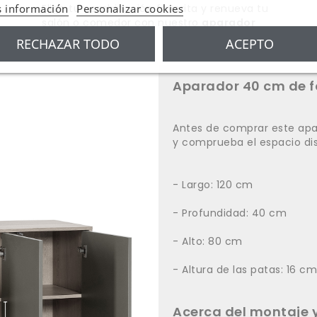
 información
Personalizar cookies
Elige tu combinación favorita y renueva tu
salón o comedor con nuestro
aparador
Kamila
.
RECHAZAR TODO
ACEPTO
Aparador 40 cm de 
Antes de comprar este apa
y comprueba el espacio dis
- Largo: 120 cm
- Profundidad: 40 cm
- Alto: 80 cm
- Altura de las patas: 16 cm
Acerca del montaje y