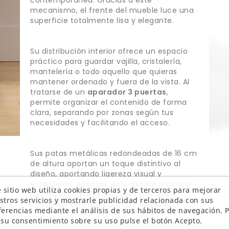
mecanismo, el frente del mueble luce una
superficie totalmente lisa y elegante.
Su distribución interior ofrece un espacio
práctico para guardar vajilla, cristalería,
mantelería o todo aquello que quieras
mantener ordenado y fuera de la vista. Al
tratarse de un
aparador 3 puertas
,
permite organizar el contenido de forma
clara, separando por zonas según tus
necesidades y facilitando el acceso.
Sus patas metálicas redondeadas de 16 cm
de altura aportan un toque distintivo al
diseño, aportando ligereza visual y
estabilidad. Además, este detalle práctico
 sitio web utiliza cookies propias y de terceros para mejorar
facilita la limpieza del suelo y ayuda a
stros servicios y mostrarle publicidad relacionada con sus
mantener un entorno más higiénico.
ferencias mediante el análisis de sus hábitos de navegación. 
 su consentimiento sobre su uso pulse el botón Acepto.