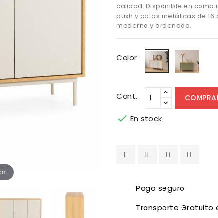
calidad. Disponible en combi
push y patas metálicas de 16
moderno y ordenado.
Robl
Roble/Gris
Color
Cant.
COMPRA

En stock
oom
Pago seguro
Transporte Gratuito 