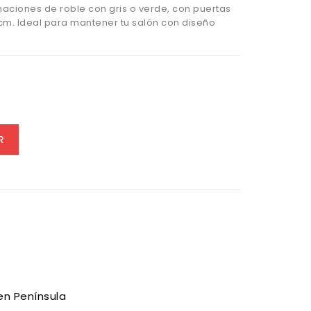
naciones de roble con gris o verde, con puertas
 cm. Ideal para mantener tu salón con diseño
e/Verde
R
en Península