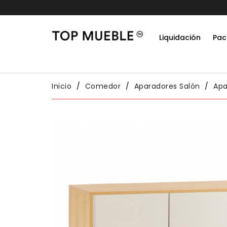
Liquidación
Pac
Do
Habit
Packs
Conj
Inicio
Comedor
Aparadores Salón
Apa