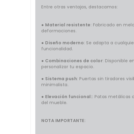
Entre otras ventajas, destacamos:
●
Material resistente
: Fabricado en mela
deformaciones.
●
Diseño moderno
: Se adapta a cualquie
funcionalidad.
●
Combinaciones de color
: Disponible e
personalizar tu espacio.
●
Sistema push
: Puertas sin tiradores vi
minimalista.
●
Elevación funcional:
: Patas metálicas 
del mueble.
NOTA IMPORTANTE: