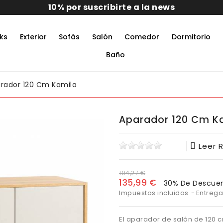
10% por suscribirte a la news
ks
Exterior
Sofás
Salón
Comedor
Dormitorio
rmitorio De Matrimonio Completo
aciones Juveniles Modernas
 Muebles De Oficina
untos Muebles Comedor
Baño
rador 120 Cm Kamila
Aparador 120 Cm K
Leer 
194,27 €
135,99 €
30% De Descue
Impuestos incluidos
Entrega
El aparador de salón de 120 