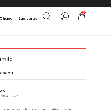
0
Oficina
Lámparas
amila
Reseña
nto
 en 48-72h
cm Kamila esta fabricado en melamina de