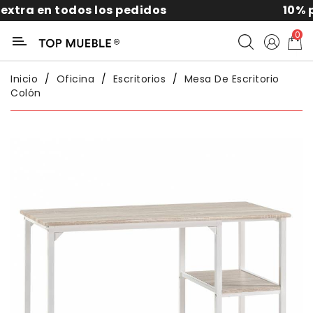
idos
10% por suscribirte a la new
Categoría
0
Liquidación
Inicio
Oficina
Escritorios
Mesa De Escritorio
Colón
Packs
Exterior
Sofás
Salón
Comedor
Dormitorio