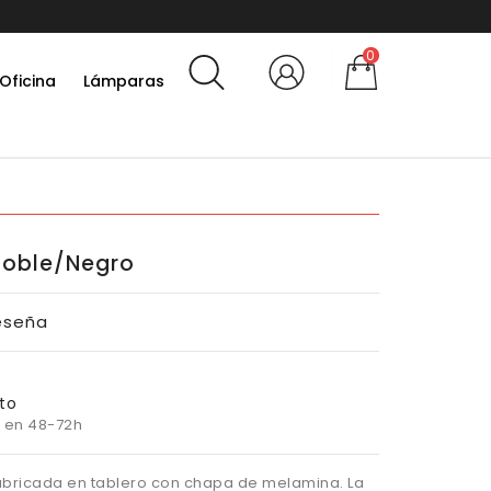
10% por suscribirte a la new
0
Oficina
Lámparas
 Roble/negro
eseña
to
 en 48-72h
fabricada en tablero con chapa de melamina. La