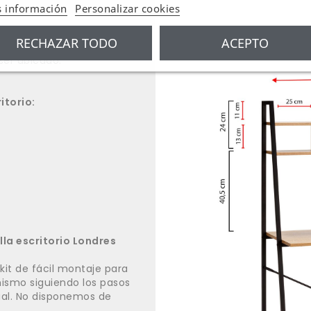
 información
Personalizar cookies
rio de estilo industrial,
RECHAZAR TODO
ACEPTO
r que encajará a la
ser ubicado.
itorio:
lla escritorio Londres
kit de fácil montaje para
ismo siguiendo los pasos
ual. No disponemos de