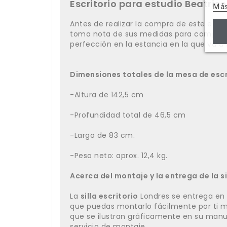
Escritorio para estudio Beatrice
Más
Antes de realizar la compra de este escrito
toma nota de sus medidas para comproba
perfección en la estancia en la que va a 
Dimensiones totales de la mesa de escr
-Altura de 142,5 cm
-Profundidad total de 46,5 cm
-Largo de 83 cm.
-Peso neto: aprox. 12,4 kg.
Acerca del montaje y la entrega de la si
La
silla escritorio
Londres se entrega en 
que puedas montarlo fácilmente por ti m
que se ilustran gráficamente en su man
servicio de montaje.