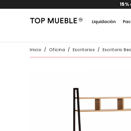
idos
Liquidación
Pac
Do
Habit
Packs
Conj
Inicio
Oficina
Escritorios
Escritorio Be