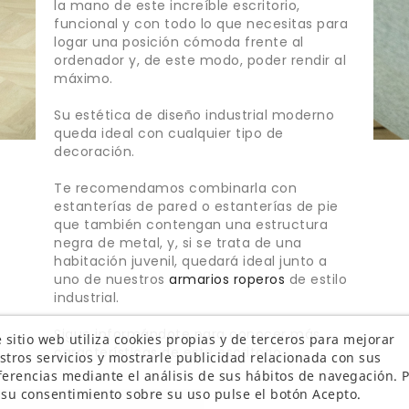
la mano de este increíble escritorio,
funcional y con todo lo que necesitas para
logar una posición cómoda frente al
ordenador y, de este modo, poder rendir al
máximo.
Su estética de diseño industrial moderno
queda ideal con cualquier tipo de
decoración.
Te recomendamos combinarla con
estanterías de pared o estanterías de pie
que también contengan una estructura
negra de metal, y, si se trata de una
habitación juvenil, quedará ideal junto a
uno de nuestros
armarios roperos
de estilo
industrial.
Sigue informándote para conocer más
 sitio web utiliza cookies propias y de terceros para mejorar
características de este escritorio.
stros servicios y mostrarle publicidad relacionada con sus
ferencias mediante el análisis de sus hábitos de navegación. 
 su consentimiento sobre su uso pulse el botón Acepto.