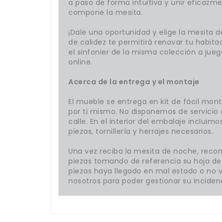
a paso de forma intuitiva y unir eficazme
compone la mesita.
¡Dale una oportunidad y elige la mesita d
de calidez te permitirá renovar tu habita
el sinfonier de la misma colección a jue
online.
Acerca de la entrega y el montaje
El mueble se entrega en kit de fácil mo
por ti mismo. No disponemos de servicio 
calle. En el interior del embalaje incluim
piezas, tornillería y herrajes necesarios.
Una vez reciba la mesita de noche, reco
piezas tomando de referencia su hoja de 
piezas haya llegado en mal estado o no v
nosotros para poder gestionar su incidenc