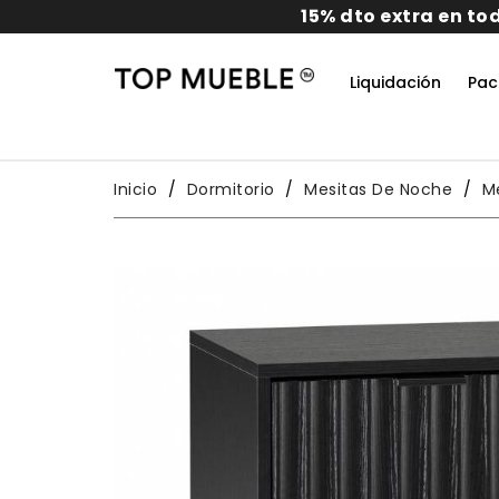
Liquidación
Pac
Do
Habit
Packs
Conj
Inicio
Dormitorio
Mesitas De Noche
M