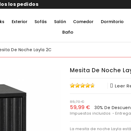
10% por suscribirte a la news
ks
Exterior
Sofás
Salón
Comedor
Dormitorio
rmitorio De Matrimonio Completo
aciones Juveniles Modernas
 Muebles De Oficina
untos Muebles Comedor
Baño
esita De Noche Layla 2C
Mesita De Noche La
Leer 
85,70 €
59,99 €
30% De Descuen
Impuestos incluidos
Entrega
La mesita de noche Layla est