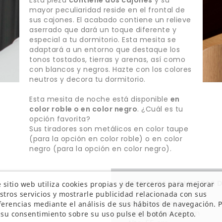
mayor peculiaridad reside en el frontal de
sus cajones. El acabado contiene un relieve
aserrado que dará un toque diferente y
especial a tu dormitorio. Esta mesita se
adaptará a un entorno que destaque los
tonos tostados, tierras y arenas, así como
con blancos y negros. Hazte con los colores
neutros y decora tu dormitorio.
Esta mesita de noche está disponible
en
color roble o en color negro
. ¿Cuál es tu
opción favorita?
Sus tiradores son metálicos en color taupe
(para la opción en color roble) o en color
negro (para la opción en color negro).
MEDIDAS DE LAS MESITAS D
 sitio web utiliza cookies propias y de terceros para mejorar
stros servicios y mostrarle publicidad relacionada con sus
- Largo: 40 cm
ferencias mediante el análisis de sus hábitos de navegación. 
- Profundidad: 30 cm
 su consentimiento sobre su uso pulse el botón Acepto.