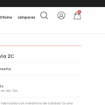
0
Oficina
Lámparas
yla 2C
Reseña
to
 en 48-72h
á fabricada con melamina de calidad. Es una