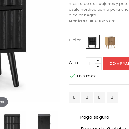
mesita de dos cajones y patas
estilo nórdico como para un
o color negro.
Medidas:
40x30x55 cm.
Roble
Negro
Color
Cant.
COMPRA

En stock
oom
Pago seguro
Transporte Gratuito 