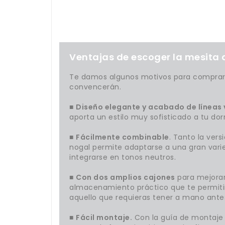
Ventajas de escoger la mesita 
Te damos algunos motivos para comprar
convencerán.
■
Diseño elegante y acabado de líneas v
aporta un estilo muy sofisticado a tu dor
■
Fácilmente combinable
. Tanto la ver
nogal permite adaptarse a una gran varie
integrarse en tonos neutros.
■
Con dos amplios cajones
para mejorar 
almacenamiento práctico que te permitir
aquello que requieras tener a mano ante
■
Fácil montaje.
Con la guía de montaje 