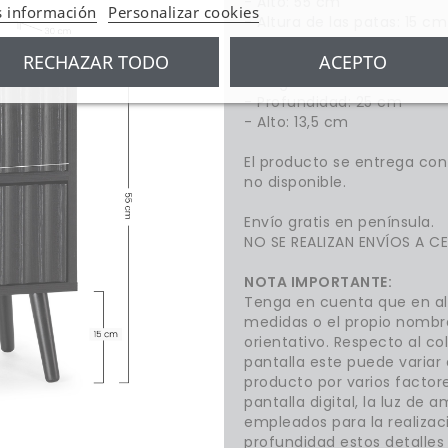
- Alto: 55 cm
 información
Personalizar cookies
- Altura de las patas: 15 cm
RECHAZAR TODO
ACEPTO
Medidas del interior de lo
- Largo: 32 cm
- Profundidad: 25 cm
- Alto: 13,5 cm
El producto se entrega con 
no disponible.
Envío gratis en península.
NO SE REALIZAN ENVÍOS A CE
NOTA IMPORTANTE:
Tenga en cuenta que en al
medidas o el propio nombr
orientativo. Respecto al co
pantalla este puede variar 
producto por varios factores
pantalla digital, la luz de 
empleados para la realizac
profundidad estos detalles