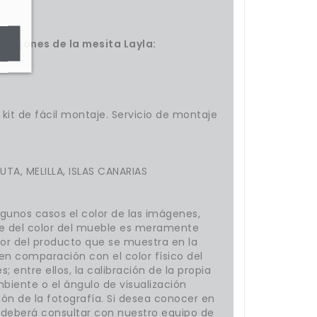
s cajones de la mesita Layla:
kit de fácil montaje. Servicio de montaje
UTA, MELILLA, ISLAS CANARIAS
gunos casos el color de las imágenes,
e del color del mueble es meramente
lor del producto que se muestra en la
en comparación con el color físico del
; entre ellos, la calibración de la propia
ambiente o el ángulo de visualización
ión de la fotografía. Si desea conocer en
 deberá consultar con nuestro equipo de