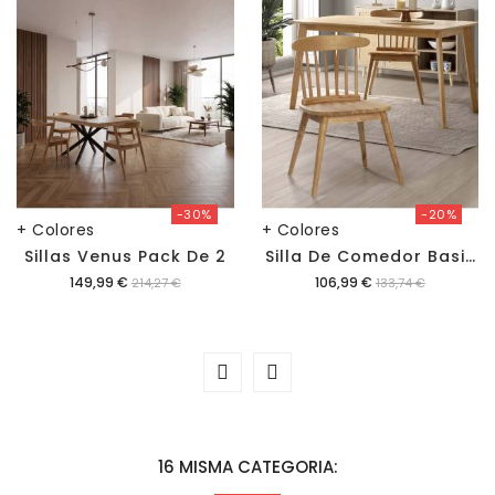
-30%
-20%
+ Colores
+ Colores
S
Illa De Comedor Basilea Pack De 2
Sillas Venus Pack De 2
Precio
Precio
149,99 €
106,99 €
214,27 €
133,74 €
16 MISMA CATEGORIA: