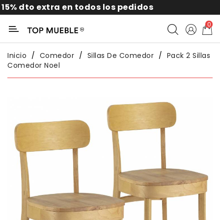
extra en todos los pedidos
10% p
Categoría
0
Liquidación
Inicio
Comedor
Sillas De Comedor
Pack 2 Sillas
Comedor Noel
Packs
Exterior
Sofás
Salón
Comedor
Dormitorio