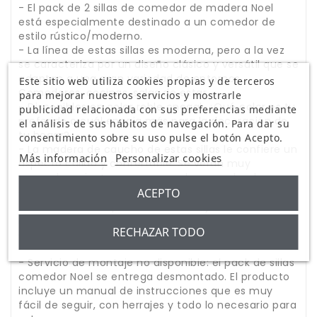
- El pack de 2 sillas de comedor de madera Noel
está especialmente destinado a un comedor de
estilo rústico/moderno.
- La línea de estas sillas es moderna, pero a la vez
se caracteriza por un diseño clásico y versátil que se
adaptan a una gran variedad de entornos.
Este sitio web utiliza cookies propias y de terceros
Comedores, cocinas, salas de estar...
para mejorar nuestros servicios y mostrarle
- Disponibles en color roble onogal. ¿Qué color es tu
publicidad relacionada con sus preferencias mediante
preferido o cuál encaja más para la decoración de
el análisis de sus hábitos de navegación. Para dar su
tu hogar?
consentimiento sobre su uso pulse el botón Acepto.
- La madera de caucho de estas sillas le confiere un
Más información
Personalizar cookies
aspecto cálido y confertable. Se verán muy
acogedoras junto a una mesa de comedor de
acabado y/o textura similar.
ACEPTO
- La forma en la que el asinto encaja con el
respaldo ofrece una experiencia de sentado
RECHAZAR TODO
agradable.
- Servicio de montaje no disponible: el pack de sillas
comedor Noel se entrega desmontado. El producto
incluye un manual de instrucciones que es muy
fácil de seguir, con herrajes y todo lo necesario para