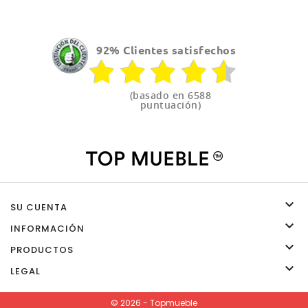
92% Clientes satisfechos
(basado en 6588
puntuación)

SU CUENTA

INFORMACIÓN

PRODUCTOS

LEGAL
© 2026 - Topmueble