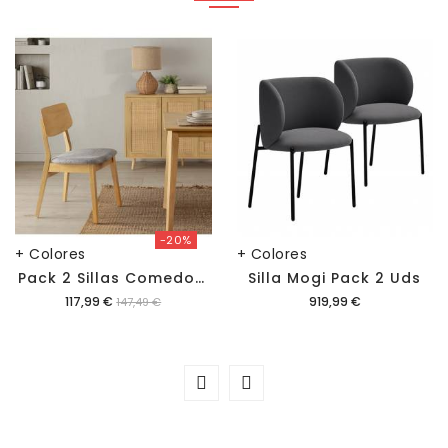
-20%
+ Colores
+ Colores
P
Ack 2 Sillas Comedor Suky
Silla Mogi Pack 2 Uds
Precio
Precio
117,99 €
919,99 €
147,49 €