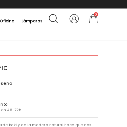
10% por 
0
Oficina
Lámparas
P1C
eseña
ento
 en 48-72h
erde kaki y de la madera natural hace que nos