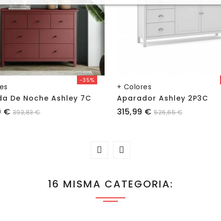
-35%
res
+ Colores
a De Noche Ashley 7C
Aparador Ashley 2P3C
Precio
9 €
315,99 €
393,83 €
526,65 €
16 MISMA CATEGORIA: