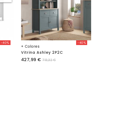
-40%
-40%
+ Colores
+ Colores
Vitrina Ashley 2P2C
Mueble Au
Precio
Precio
427,99 €
278,99 €
713,32 €