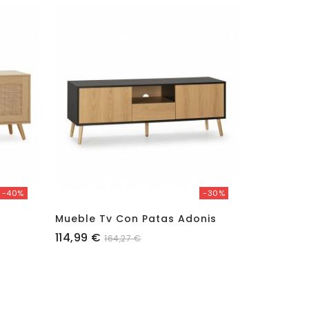
-40%
-30%
Mueble Tv Con Patas Adonis
Mueble T
Precio
Precio
114,99 €
105,99 €
164,27 €