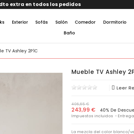
ks
Exterior
Sofás
Salón
Comedor
Dormitorio
rmitorio De Matrimonio Completo
aciones Juveniles Modernas
 Muebles De Oficina
untos Muebles Comedor
Baño
e TV Ashley 2P1C
Mueble TV Ashley 2
Leer R
406,65 €
243,99 €
40% De Descu
Impuestos incluidos
Entrega
La mezcla del color blanco/v