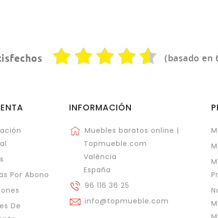
(basado en 
tisfechos
UENTA
INFORMACIÓN
P
ación
Muebles baratos online |
M
al
Topmueble.com
M
València
s
M
España
as Por Abono
P
96 116 36 25
iones
N
info@topmueble.com
M
es De
M