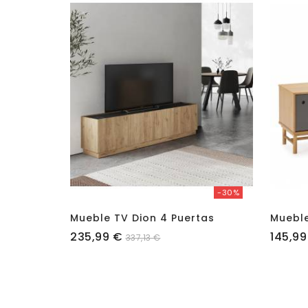
-30%
Mueble TV Dion 4 Puertas
Mueble
Precio
Precio
235,99 €
145,99
337,13 €