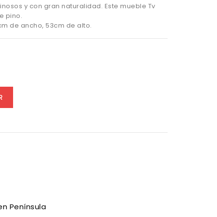
inosos y con gran naturalidad. Este mueble Tv
e pino.
cm de ancho, 53cm de alto.
e
R
en Península