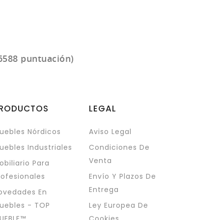
6588 puntuación)
RODUCTOS
LEGAL
uebles Nórdicos
Aviso Legal
uebles Industriales
Condiciones De
Venta
obiliario Para
rofesionales
Envío Y Plazos De
Entrega
ovedades En
uebles - TOP
Ley Europea De
UEBLE™
Cookies