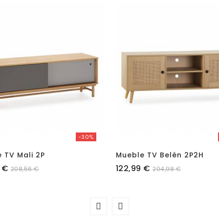
-30%
 TV Mali 2P
Mueble TV Belén 2P2H
Precio
 €
122,99 €
208,56 €
204,98 €