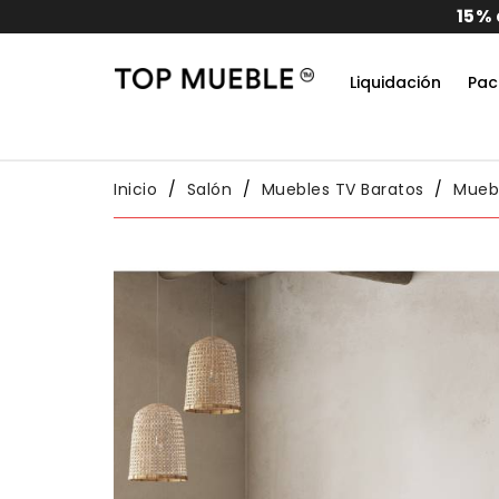
tra en todos los pedidos
Liquidación
Pac
Do
Habit
Packs
Conj
Inicio
Salón
Muebles TV Baratos
Muebl