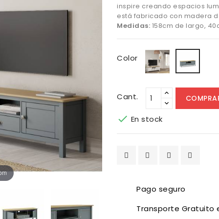
inspire creando espacios lum
está fabricado con madera d
Medidas:
158cm de largo, 40
Blanco
Verd
Color
Kaki
Cant.
COMPRA

En stock
oom
Pago seguro
Transporte Gratuito 