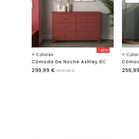
-40%
+ Colores
+ Colo
Cómoda De Noche Ashley 6C
Cómod
Precio
Precio
299,99 €
255,9
499,98 €