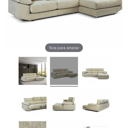
Oficina
Lámparas
Baño
Toca para ampliar