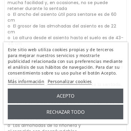
mucha facilidad y, en ocasiones, no se puede
retener durante la sentada
o El ancho del asiento útil para sentarse es de 60
cm
o El grosor de las almohadas del asiento es de 22
cm
o La altura desde el asiento hasta el suelo es de 43-
46 cm
Este sitio web utiliza cookies propias y de terceros
Respaldo
para mejorar nuestros servicios y mostrarle
Cada uno de los respaldos está elaborado con fibra
publicidad relacionada con sus preferencias mediante
hueca siliconada, de forma que al sentarte acoge la
el análisis de sus hábitos de navegación. Para dar su
zona lumbar con gran suavidad y mejora su
consentimiento sobre su uso pulse el botón Acepto.
estética.
Más información
Personalizar cookies
o La riñonera recoge la espalda durante la sentada,
para aumentar la sensación de comodidad
ACEPTO
o Los cojines del respaldo tienen un grosor de 17
cm en la zona del cabezal y 20 cm en la zona de la
riñonera
RECHAZAR TODO
o La altura desde el asiento hasta la parte superior
del respaldo es de 65 cm
o Las almohadas de la riñonera y