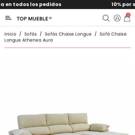
 los pedidos
10% por suscribirte
Categoría
0
Liquidación
Inicio
Sofás
Sofás Chaise Longue
Sofá Chaise
Longue Athenea Aura
Packs
Exterior
Sofás
Salón
Comedor
Dormitorio