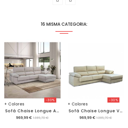
16 MISMA CATEGORIA:
-30%
-30%
+ Colores
+ Colores
S
Ofá Chaise Longue Alaska Bronx
S
Ofá Chaise Longue Vegas Aura
Precio
Precio
969,99 €
969,99 €
1.385,70 €
1.385,70 €