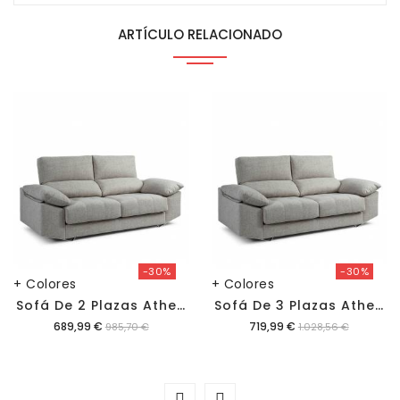
ARTÍCULO RELACIONADO
-30%
-30%
+ Colores
+ Colores
S
Ofá De 2 Plazas Athenea Aura
S
Ofá De 3 Plazas Athenea Aura
Precio
Precio
689,99 €
719,99 €
985,70 €
1.028,56 €