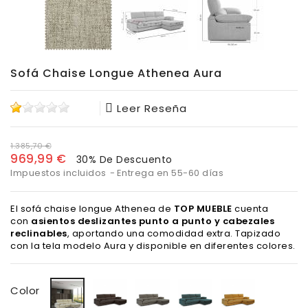
Sofá Chaise Longue Athenea Aura
Leer Reseña
1.385,70 €
969,99 €
30% De Descuento
Impuestos incluidos
Entrega en 55-60 días
El sofá chaise longue Athenea de
TOP MUEBLE
cuenta
con
asientos deslizantes punto a punto y cabezales
reclinables
, aportando una comodidad extra. Tapizado
con la tela modelo Aura y disponible en diferentes colores.
Aura
Aura
Aura
Aura
Aura
Color
Chocolate
Gris
Marino
Mostaza
Arena