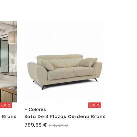
-30%
-30%
+ Colores
+ Colores
 Bronx
Sofá De 3 Plazas Cerdeña Bronx
Precio
Precio
799,99 €
1.199,99 
1.142,84 €