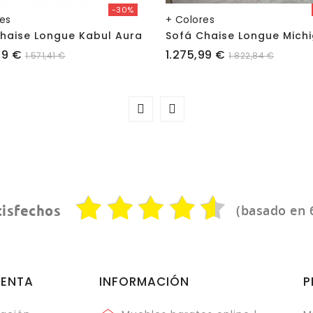
-30%
res
+ Colores
haise Longue Kabul Aura
Precio
99 €
1.275,99 €
1.571,41 €
1.822,84 €
(basado en 
tisfechos
UENTA
INFORMACIÓN
P