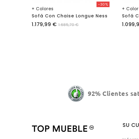
-30%
+ Colores
+ Colo
Sofá Con Chaise Longue Ness
Sofá C
Precio
Precio
1.179,99 €
1.099,
1.685,70 €
92% Clientes sa
SU C