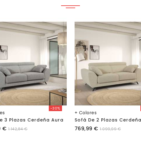
-30%
res
+ Colores
e 3 Plazas Cerdeña Aura
Sofá De 2 Plazas Cerdeña
Precio
9 €
769,99 €
1.142,84 €
1.099,99 €