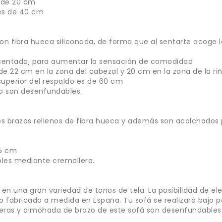
s de 20 cm
 es de 40 cm
on fibra hueca siliconada, de forma que al sentarte acoge 
a sentada, para aumentar la sensación de comodidad
 de 22 cm en la zona del cabezal y 20 cm en la zona de la ri
 superior del respaldo es de 60 cm
do son desenfundables.
s brazos rellenos de fibra hueca y además son acolchados 
15 cm
les mediante cremallera.
n una gran variedad de tonos de tela. La posibilidad de eleg
fabricado a medida en España. Tu sofá se realizará bajo pe
neras y almohada de brazo de este sofá son desenfundables