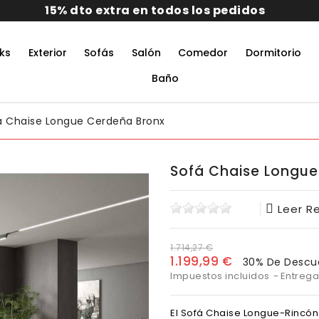
ks
Exterior
Sofás
Salón
Comedor
Dormitorio
rmitorio De Matrimonio Completo
aciones Juveniles Modernas
 Muebles De Oficina
untos Muebles Comedor
Baño
á Chaise Longue Cerdeña Bronx
Sofá Chaise Longue
Leer R
1.714,27 €
1.199,99 €
30% De Descu
Impuestos incluidos
Entrega
El Sofá Chaise Longue-Rincó