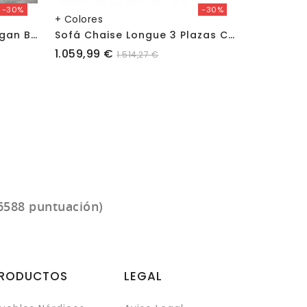
-30%
-30%
+ Colores
+ Colores
S
Ofá Chaise Longue Michigan Bronx
S
Ofá Chaise Longue 3 Plazas Cancún
Precio
Precio
1.059,99 €
969,99 €
1.514,27 €
6588 puntuación)
RODUCTOS
LEGAL