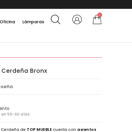
0
Oficina
Lámparas
 Cerdeña Bronx
eseña
ento
 en 55-60 días
n Cerdeña de
TOP MUEBLE
cuenta con
asientos