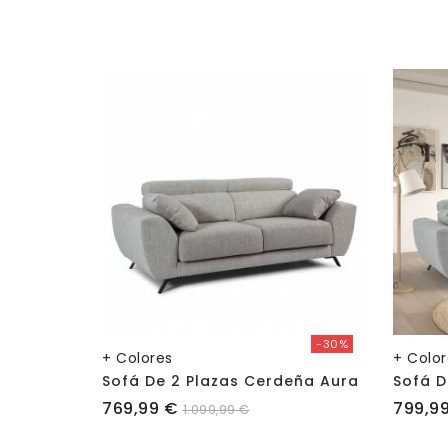
-30%
+ Colores
+ Colo
Sofá De 2 Plazas Cerdeña Aura
Sofá D
Precio
Precio
769,99 €
799,9
1.099,99 €