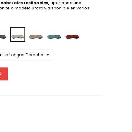
 cabezales reclinables
, aportando una
n tela modelo Bronx y disponible en varios
Bronx
Bronx
Bronx
Bronx
Bronx
cita
Smoke
Piedra
Agave
Rojo
Gris
Claro
R