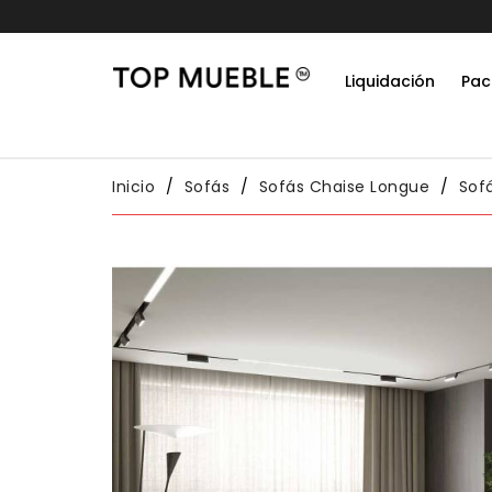
15% dto extra en todos los pedidos
Liquidación
Pac
Do
Habit
Packs
Conj
Inicio
Sofás
Sofás Chaise Longue
Sof